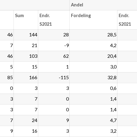
Andel
Sum
Endr.
Fordeling
Endr.
S2021
S2021
46
144
28
28,5
7
21
-9
4,2
46
103
62
20,4
5
15
1
3,0
85
166
-115
32,8
0
3
3
0,6
3
7
0
1,4
3
7
0
1,4
7
24
9
4,7
9
16
3
3,2