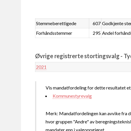
Stemmeberettigede
607
Godkjente st
Forhåndsstemmer
295
Andel forhån
Øvrige registrerte stortingsvalg - Ty
2021
Vis mandatfordeling for dette resultatet et
Kommunestyrevalg
Merk: Mandatfordelingen kan avvike fra de
hvor gruppen "Andre" av beregningsteknisk
mandater enn i valgoppgjøret.