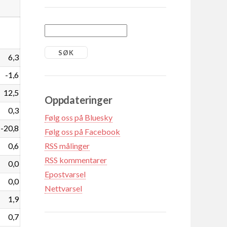
6,3
-1,6
12,5
Oppdateringer
0,3
Følg oss på Bluesky
-20,8
Følg oss på Facebook
0,6
RSS målinger
RSS kommentarer
0,0
Epostvarsel
0,0
Nettvarsel
1,9
0,7