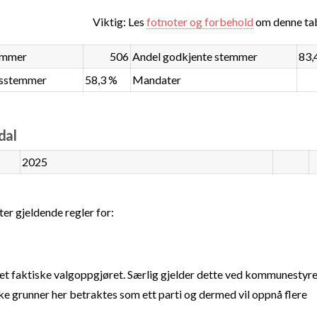
Viktig: Les
fotnoter og forbehold
om denne tab
emmer
506
Andel godkjente stemmer
83,
dsstemmer
58,3 %
Mandater
dal
2025
ter gjeldende regler for:
t faktiske valgoppgjøret. Særlig gjelder dette ved kommunestyre
e grunner her betraktes som ett parti og dermed vil oppnå flere