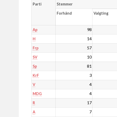
Parti
Stemmer
Forhånd
Valgting
98
Ap
14
H
57
Frp
10
SV
81
Sp
3
KrF
4
V
4
MDG
17
R
7
A