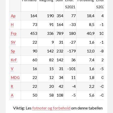
S2021
S2021
164
190
354
77
18,4
4,3
Ap
73
91
164
-33
8,5
-1,5
H
453
336
789
180
40,9
10,1
Frp
22
9
31
-27
1,6
-1,3
SV
90
142
232
-179
12,0
-8,8
Sp
60
82
142
36
7,4
2,0
KrF
16
15
31
-101
1,6
-5,1
V
22
12
34
11
1,8
0,6
MDG
22
20
42
-4
2,2
-0,2
R
50
58
108
-5
5,6
-0,1
A
Viktig: Les
fotnoter og forbehold
om denne tabellen