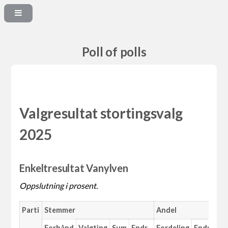
Poll of polls
Valgresultat stortingsvalg
2025
Enkeltresultat Vanylven
Oppslutning i prosent.
Parti
Stemmer
Andel
Forhånd
Valgting
Sum
Endr.
Fordeling
Endr.