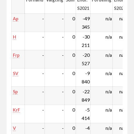
S2021
S2021
-
-
0
-49
n/a
nan
Ap
345
-
-
0
-30
n/a
nan
H
211
-
-
0
-20
n/a
nan
Frp
527
-
-
0
-9
n/a
nan
SV
840
-
-
0
-22
n/a
nan
Sp
849
-
-
0
-5
n/a
nan
KrF
414
-
-
0
-4
n/a
nan
V