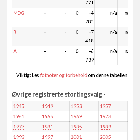
771
-
-
0
-4
n/a
nan
MDG
782
-
-
0
-7
n/a
nan
R
418
-
-
0
-6
n/a
nan
A
739
Viktig: Les
fotnoter og forbehold
om denne tabellen
Øvrige registrerte stortingsvalg -
1945
1949
1953
1957
1961
1965
1969
1973
1977
1981
1985
1989
1993
1997
2001
2005