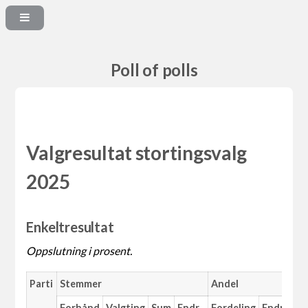
Poll of polls
Valgresultat stortingsvalg
2025
Enkeltresultat
Oppslutning i prosent.
Parti
Stemmer
Andel
Ma
Forhånd
Valgting
Sum
Endr.
Fordeling
Endr.
An