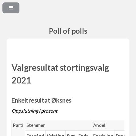
Poll of polls
Valgresultat stortingsvalg
2021
Enkeltresultat Øksnes
Oppslutning i prosent.
Parti
Stemmer
Andel
Forhånd
Valgting
Sum
Endr.
Fordeling
Endr.