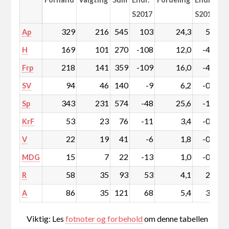
S2017
S2017
329
216
545
103
24,3
5,3
Ap
169
101
270
-108
12,0
-4,2
H
218
141
359
-109
16,0
-4,1
Frp
94
46
140
-9
6,2
-0,2
SV
343
231
574
-48
25,6
-1,2
Sp
53
23
76
-11
3,4
-0,4
KrF
22
19
41
-6
1,8
-0,2
V
15
7
22
-13
1,0
-0,5
MDG
58
35
93
53
4,1
2,4
R
86
35
121
68
5,4
3,1
A
Viktig: Les
fotnoter og forbehold
om denne tabellen