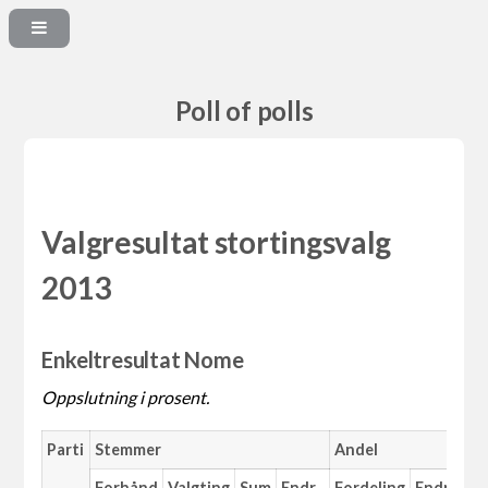
Poll of polls
Valgresultat stortingsvalg
2013
Enkeltresultat Nome
Oppslutning i prosent.
Parti
Stemmer
Andel
Forhånd
Valgting
Sum
Endr.
Fordeling
Endr.