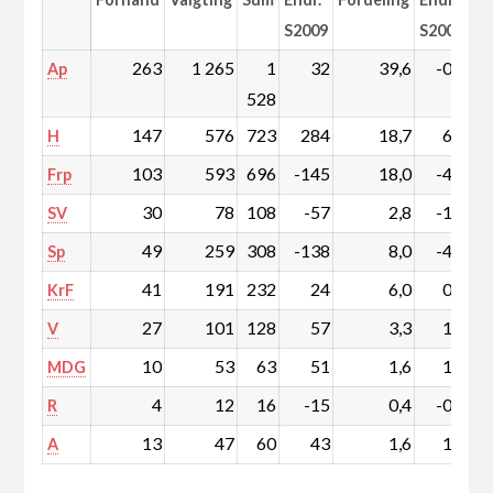
S2009
S2009
263
1 265
1
32
39,6
-0,6
Ap
528
147
576
723
284
18,7
6,9
H
103
593
696
-145
18,0
-4,5
Frp
30
78
108
-57
2,8
-1,6
SV
49
259
308
-138
8,0
-4,0
Sp
41
191
232
24
6,0
0,4
KrF
27
101
128
57
3,3
1,4
V
10
53
63
51
1,6
1,3
MDG
4
12
16
-15
0,4
-0,4
R
13
47
60
43
1,6
1,1
A