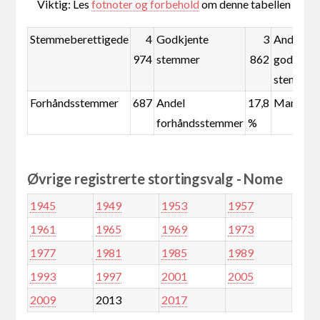
Viktig: Les
fotnoter og forbehold
om denne tabellen
Stemmeberettigede
4
Godkjente
3
Andel
974
stemmer
862
godkjent
stemmer
Forhåndsstemmer
687
Andel
17,8
Mandate
forhåndsstemmer
%
Øvrige registrerte stortingsvalg - Nome
1945
1949
1953
1957
1961
1965
1969
1973
1977
1981
1985
1989
1993
1997
2001
2005
2009
2013
2017