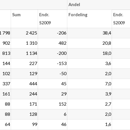
Andel
Sum
Endr.
Fordeling
Endr.
S2009
S2009
1 798
2 425
-206
38,4
902
1 310
482
20,8
813
1 134
-200
18,0
144
227
-153
3,6
102
129
-50
2,0
337
444
45
7,0
161
244
29
3,9
88
171
152
2,7
88
128
6
2,0
64
99
46
1,6