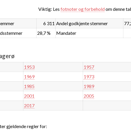
Viktig: Les
fotnoter og forbehold
om denne tab
stemmer
6 311
Andel godkjente stemmer
77,
ndsstemmer
28,7 %
Mandater
ragerø
1953
1957
1969
1973
1985
1989
2001
2005
2017
ter gjeldende regler for: