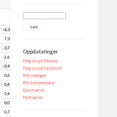
-4,3
7,3
-3,7
Oppdateringer
-2,6
Følg oss på Bluesky
-0,9
Følg oss på Facebook
0,6
RSS målinger
RSS kommentarer
0,4
Epostvarsel
2,4
Nettvarsel
0,0
0,7