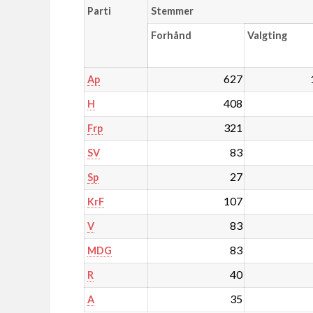
Parti
Stemmer
Forhånd
Valgting
627
Ap
408
H
321
Frp
83
SV
27
Sp
107
KrF
83
V
83
MDG
40
R
35
A