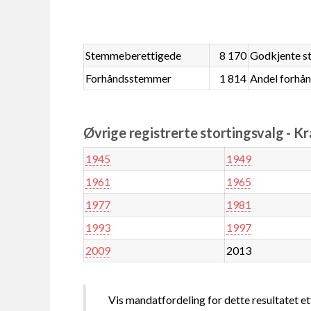
Stemmeberettigede
8 170
Godkjente 
Forhåndsstemmer
1 814
Andel forhå
Øvrige registrerte stortingsvalg - K
1945
1949
1961
1965
1977
1981
1993
1997
2009
2013
Vis mandatfordeling for dette resultatet et