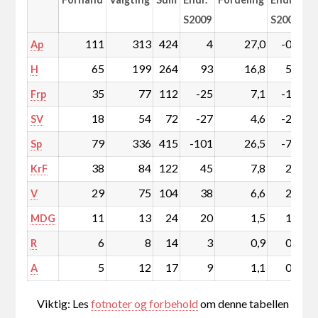
S2009
S2009
111
313
424
4
27,0
-0,8
Ap
65
199
264
93
16,8
5,5
H
35
77
112
-25
7,1
-1,9
Frp
18
54
72
-27
4,6
-2,0
SV
79
336
415
-101
26,5
-7,7
Sp
38
84
122
45
7,8
2,7
KrF
29
75
104
38
6,6
2,3
V
11
13
24
20
1,5
1,3
MDG
6
8
14
3
0,9
0,2
R
5
12
17
9
1,1
0,6
A
Viktig: Les
fotnoter og forbehold
om denne tabellen