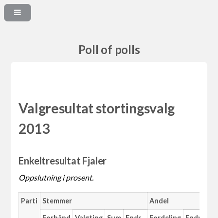
Poll of polls
Valgresultat stortingsvalg
2013
Enkeltresultat Fjaler
Oppslutning i prosent.
Parti
Stemmer
Andel
Forhånd
Valgting
Sum
Endr.
Fordeling
Endr.