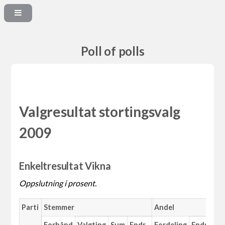
Poll of polls
Valgresultat stortingsvalg
2009
Enkeltresultat Vikna
Oppslutning i prosent.
Parti
Stemmer
Andel
Forhånd
Valgting
Sum
Endr.
Fordeling
Endr.