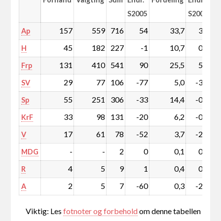
S2005
S2005
157
559
716
54
33,7
3,9
Ap
45
182
227
-1
10,7
0,4
H
131
410
541
90
25,5
5,2
Frp
29
77
106
-77
5,0
-3,2
SV
55
251
306
-33
14,4
-0,8
Sp
33
98
131
-20
6,2
-0,6
KrF
17
61
78
-52
3,7
-2,2
V
-
-
2
0
0,1
0,0
MDG
4
5
9
1
0,4
0,1
R
2
5
7
-60
0,3
-2,7
A
Viktig: Les
fotnoter og forbehold
om denne tabellen