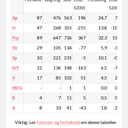
S2001
S2001
87
476
563
196
24,7
7,7
Ap
47
268
315
-215
13,8
-10,7
H
89
647
736
367
32,3
15,2
Frp
29
105
134
-77
5,9
-3,9
SV
10
221
231
-5
10,1
-0,8
Sp
12
136
148
-163
6,5
-7,9
KrF
17
85
102
51
4,5
2,1
V
-
-
1
1
0,0
0,0
MDG
4
7
11
5
0,5
0,2
R
8
33
41
-43
1,8
-2,1
A
Viktig: Les
fotnoter og forbehold
om denne tabellen