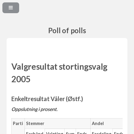
Poll of polls
Valgresultat stortingsvalg
2005
Enkeltresultat Våler (Østf.)
Oppslutning i prosent.
Parti
Stemmer
Andel
Forhånd
Valgting
Sum
Endr.
Fordeling
Endr.