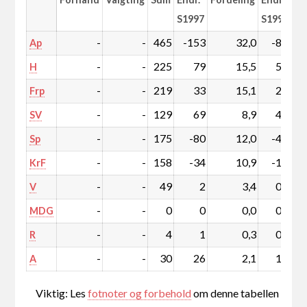
S1997
S1997
-
-
465
-153
32,0
-8,9
Ap
-
-
225
79
15,5
5,8
H
-
-
219
33
15,1
2,8
Frp
-
-
129
69
8,9
4,9
SV
-
-
175
-80
12,0
-4,8
Sp
-
-
158
-34
10,9
-1,8
KrF
-
-
49
2
3,4
0,3
V
-
-
0
0
0,0
0,0
MDG
-
-
4
1
0,3
0,1
R
-
-
30
26
2,1
1,8
A
Viktig: Les
fotnoter og forbehold
om denne tabellen