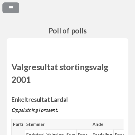
Poll of polls
Valgresultat stortingsvalg
2001
Enkeltresultat Lardal
Oppslutning i prosent.
Parti
Stemmer
Andel
Forhånd
Valgting
Sum
Endr.
Fordeling
Endr.