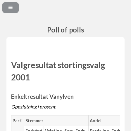
Poll of polls
Valgresultat stortingsvalg
2001
Enkeltresultat Vanylven
Oppslutning i prosent.
Parti
Stemmer
Andel
Forhånd
Valgting
Sum
Endr.
Fordeling
Endr.