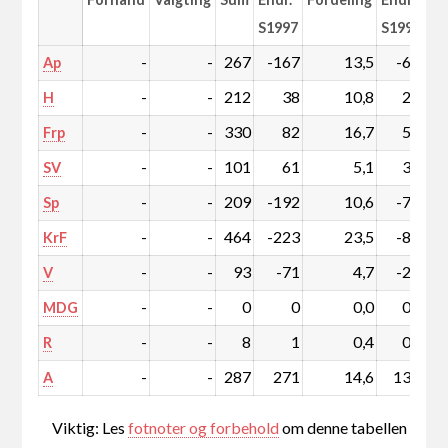
S1997
S1997
-
-
267
-167
13,5
-6,4
Ap
-
-
212
38
10,8
2,7
H
-
-
330
82
16,7
5,3
Frp
-
-
101
61
5,1
3,3
SV
-
-
209
-192
10,6
-7,9
Sp
-
-
464
-223
23,5
-8,1
KrF
-
-
93
-71
4,7
-2,8
V
-
-
0
0
0,0
0,0
MDG
-
-
8
1
0,4
0,1
R
-
-
287
271
14,6
13,8
A
Viktig: Les
fotnoter og forbehold
om denne tabellen