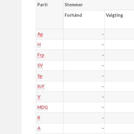
Parti
Stemmer
Forhånd
Valgting
-
Ap
-
H
-
Frp
-
SV
-
Sp
-
KrF
-
V
-
MDG
-
R
-
A