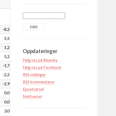
-8,2
5,5
1,2
Oppdateringer
5,2
Følg oss på Bluesky
-1,7
Følg oss på Facebook
-2,2
RSS målinger
RSS kommentarer
-2,9
Epostvarsel
0,0
Nettvarsel
0,0
3,0