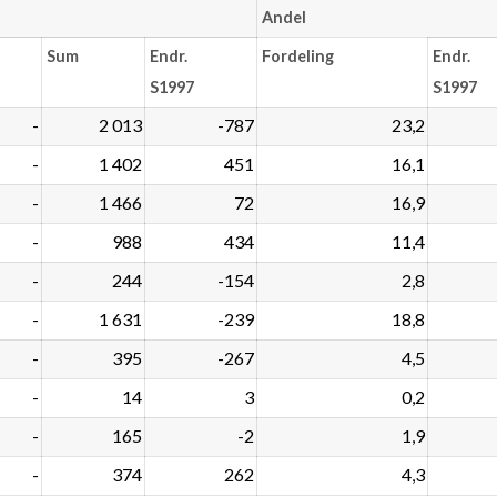
Andel
Sum
Endr.
Fordeling
Endr.
S1997
S1997
-
2 013
-787
23,2
-
1 402
451
16,1
-
1 466
72
16,9
-
988
434
11,4
-
244
-154
2,8
-
1 631
-239
18,8
-
395
-267
4,5
-
14
3
0,2
-
165
-2
1,9
-
374
262
4,3