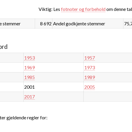
Viktig: Les
fotnoter og forbehold
om denne tab
e stemmer
8 692
Andel godkjente stemmer
75,
ord
1953
1957
1969
1973
1985
1989
2001
2005
2017
ter gjeldende regler for: