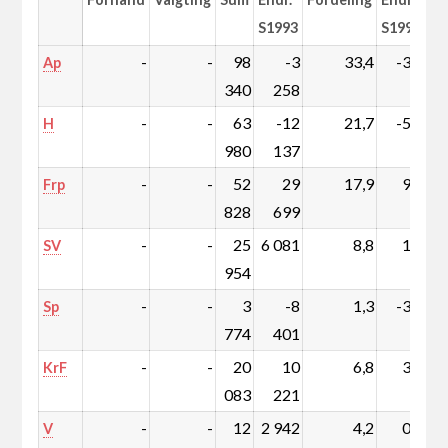
S1993
S1993
-
-
98
-3
33,4
-3,5
Ap
340
258
-
-
63
-12
21,7
-5,9
H
980
137
-
-
52
29
17,9
9,5
Frp
828
699
-
-
25
6 081
8,8
1,6
SV
954
-
-
3
-8
1,3
-3,1
Sp
774
401
-
-
20
10
6,8
3,2
KrF
083
221
-
-
12
2 942
4,2
0,8
V