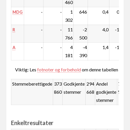
460
-
-
1
646
0,4
0,2
MDG
302
-
-
11
-2
4,0
-1,2
R
766
500
-
-
4
-4
1,4
-1,7
A
181
390
Viktig: Les
fotnoter og forbehold
om denne tabellen
Stemmeberettigede
373
Godkjente
294
Andel
78,8
860
stemmer
668
godkjente
%
stemmer
Enkeltresultater