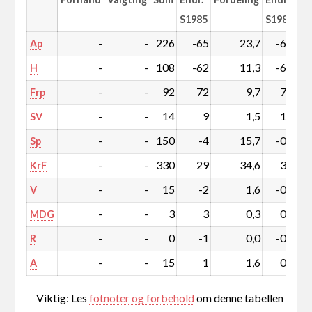
S1985
S1985
-
-
226
-65
23,7
-6,2
Ap
-
-
108
-62
11,3
-6,1
H
-
-
92
72
9,7
7,6
Frp
-
-
14
9
1,5
1,0
SV
-
-
150
-4
15,7
-0,1
Sp
-
-
330
29
34,6
3,7
KrF
-
-
15
-2
1,6
-0,2
V
-
-
3
3
0,3
0,3
MDG
-
-
0
-1
0,0
-0,1
R
-
-
15
1
1,6
0,1
A
Viktig: Les
fotnoter og forbehold
om denne tabellen