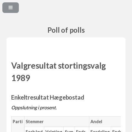
Poll of polls
Valgresultat stortingsvalg
1989
Enkeltresultat Hægebostad
Oppslutning i prosent.
Parti
Stemmer
Andel
Forhånd
Valgting
Sum
Endr.
Fordeling
Endr.