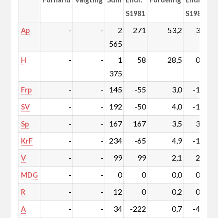
S1981
S1981
-
-
2
271
53,2
3,5
Ap
565
-
-
1
58
28,5
0,0
H
375
-
-
145
-55
3,0
-1,3
Frp
-
-
192
-50
4,0
-1,3
SV
-
-
167
167
3,5
3,5
Sp
-
-
234
-65
4,9
-1,6
KrF
-
-
99
99
2,1
2,1
V
-
-
0
0
0,0
0,0
MDG
-
-
12
0
0,2
0,0
R
-
-
34
-222
0,7
-4,8
A