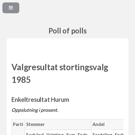
Poll of polls
Valgresultat stortingsvalg
1985
Enkeltresultat Hurum
Oppslutning i prosent.
Parti
Stemmer
Andel
Forhånd
Valgting
Sum
Endr.
Fordeling
Endr.