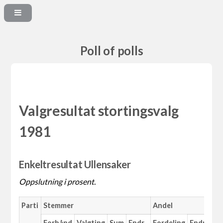
Poll of polls
Valgresultat stortingsvalg
1981
Enkeltresultat Ullensaker
Oppslutning i prosent.
Parti
Stemmer
Andel
Forhånd
Valgting
Sum
Endr.
Fordeling
Endr.