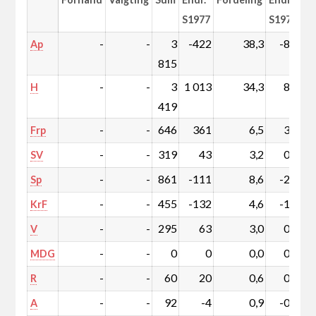
S1977
S1977
-
-
3
-422
38,3
-8,1
Ap
815
-
-
3
1 013
34,3
8,0
H
419
-
-
646
361
6,5
3,4
Frp
-
-
319
43
3,2
0,2
SV
-
-
861
-111
8,6
-2,0
Sp
-
-
455
-132
4,6
-1,9
KrF
-
-
295
63
3,0
0,4
V
-
-
0
0
0,0
0,0
MDG
-
-
60
20
0,6
0,2
R
-
-
92
-4
0,9
-0,1
A