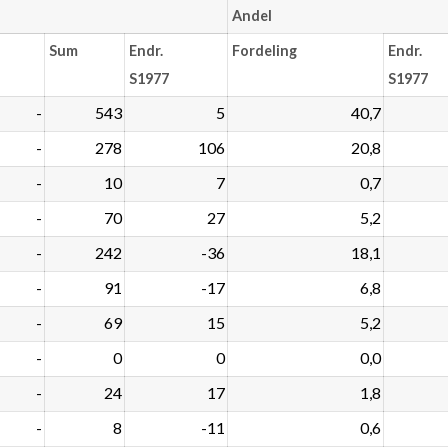
Andel
Sum
Endr.
Fordeling
Endr.
S1977
S1977
-
543
5
40,7
-
278
106
20,8
-
10
7
0,7
-
70
27
5,2
-
242
-36
18,1
-
91
-17
6,8
-
69
15
5,2
-
0
0
0,0
-
24
17
1,8
-
8
-11
0,6