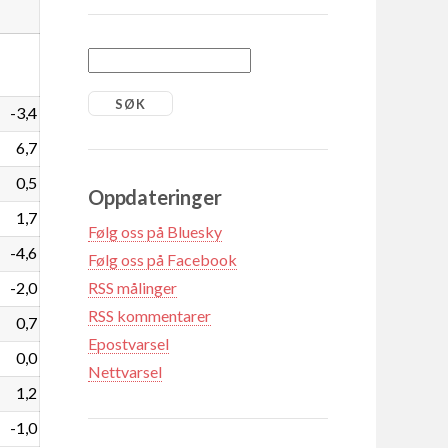
-3,4
6,7
0,5
Oppdateringer
1,7
Følg oss på Bluesky
-4,6
Følg oss på Facebook
-2,0
RSS målinger
RSS kommentarer
0,7
Epostvarsel
0,0
Nettvarsel
1,2
-1,0