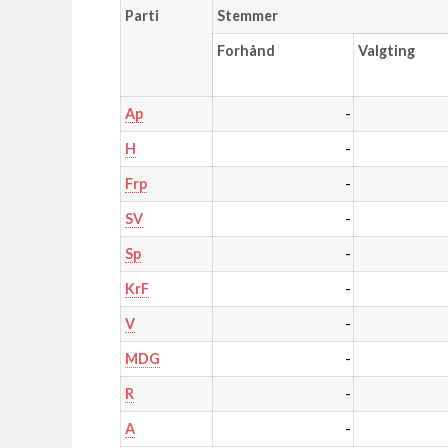
Parti
Stemmer
Forhånd
Valgting
-
Ap
-
H
-
Frp
-
SV
-
Sp
-
KrF
-
V
-
MDG
-
R
-
A