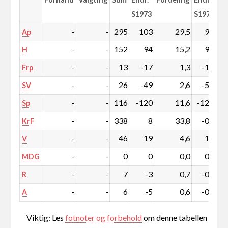
S1973
S1973
-
-
295
103
29,5
9,7
Ap
-
-
152
94
15,2
9,2
H
-
-
13
-17
1,3
-1,8
Frp
-
-
26
-49
2,6
-5,1
SV
-
-
116
-120
11,6
-12,7
Sp
-
-
338
8
33,8
-0,2
KrF
-
-
46
19
4,6
1,8
V
-
-
0
0
0,0
0,0
MDG
-
-
7
-3
0,7
-0,3
R
-
-
6
-5
0,6
-0,5
A
Viktig: Les
fotnoter og forbehold
om denne tabellen