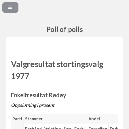
Poll of polls
Valgresultat stortingsvalg
1977
Enkeltresultat Rødøy
Oppslutning i prosent.
Parti
Stemmer
Andel
Forhånd
Valgting
Sum
Endr.
Fordeling
Endr.