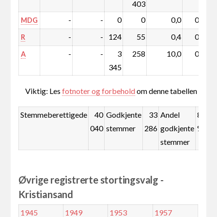
403
-
-
0
0
0,0
0,0
MDG
-
-
124
55
0,4
0,1
R
-
-
3
258
10,0
0,0
A
345
Viktig: Les
fotnoter og forbehold
om denne tabellen
Stemmeberettigede
40
Godkjente
33
Andel
83,1
040
stemmer
286
godkjente
%
stemmer
Øvrige registrerte stortingsvalg -
Kristiansand
1945
1949
1953
1957