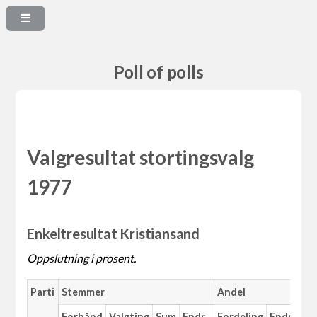
Poll of polls
Valgresultat stortingsvalg
1977
Enkeltresultat Kristiansand
Oppslutning i prosent.
Parti
Stemmer
Andel
Forhånd
Valgting
Sum
Endr.
Fordeling
Endr.