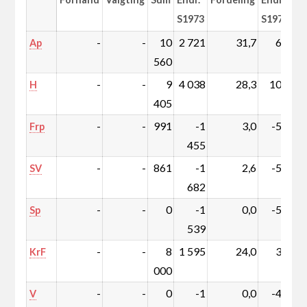
S1973
S1973
-
-
10
2 721
31,7
6,2
Ap
560
-
-
9
4 038
28,3
10,8
H
405
-
-
991
-1
3,0
-5,0
Frp
455
-
-
861
-1
2,6
-5,7
SV
682
-
-
0
-1
0,0
-5,0
Sp
539
-
-
8
1 595
24,0
3,2
KrF
000
-
-
0
-1
0,0
-4,6
V