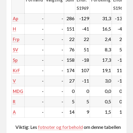
S1969
S1969
-
-
286
-129
31,3
-13,9
Ap
-
-
151
-41
16,5
-4,4
H
-
-
22
22
2,4
2,4
Frp
-
-
76
51
8,3
5,6
SV
-
-
158
-18
17,3
-1,9
Sp
-
-
174
107
19,1
11,8
KrF
-
-
27
-11
3,0
-1,2
V
-
-
0
0
0,0
0,0
MDG
-
-
5
5
0,5
0,5
R
-
-
14
9
1,5
1,0
A
Viktig: Les
fotnoter og forbehold
om denne tabellen