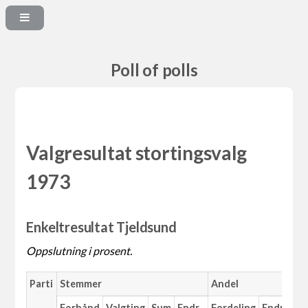
Poll of polls
Valgresultat stortingsvalg
1973
Enkeltresultat Tjeldsund
Oppslutning i prosent.
Parti
Stemmer
Andel
Forhånd
Valgting
Sum
Endr.
Fordeling
Endr.