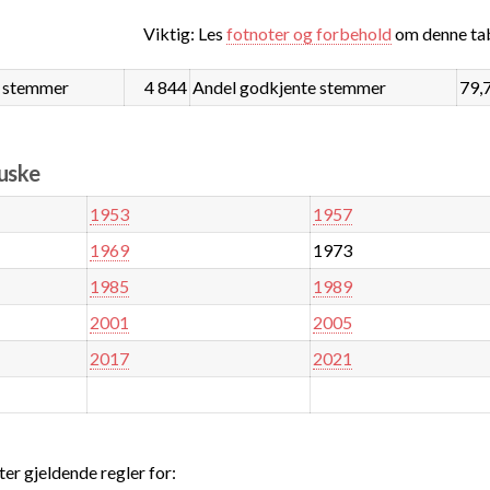
Viktig: Les
fotnoter og forbehold
om denne tab
 stemmer
4 844
Andel godkjente stemmer
79,
auske
1953
1957
1969
1973
1985
1989
2001
2005
2017
2021
ter gjeldende regler for: