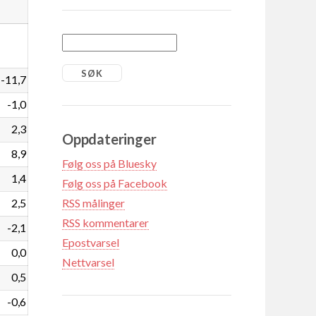
-11,7
-1,0
2,3
Oppdateringer
8,9
Følg oss på Bluesky
1,4
Følg oss på Facebook
2,5
RSS målinger
RSS kommentarer
-2,1
Epostvarsel
0,0
Nettvarsel
0,5
-0,6