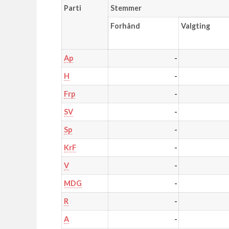
Parti
Stemmer
Forhånd
Valgting
-
Ap
-
H
-
Frp
-
SV
-
Sp
-
KrF
-
V
-
MDG
-
R
-
A