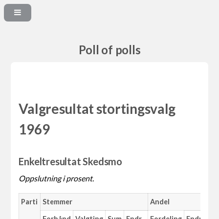
Poll of polls
Valgresultat stortingsvalg
1969
Enkeltresultat Skedsmo
Oppslutning i prosent.
Parti
Stemmer
Andel
Forhånd
Valgting
Sum
Endr.
Fordeling
Endr.