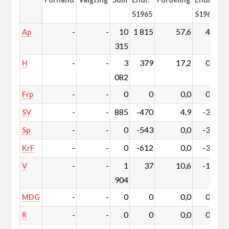
S1965
S1965
-
-
10
1 815
57,6
4,4
Ap
315
-
-
3
379
17,2
0,3
H
082
-
-
0
0
0,0
0,0
Frp
-
-
885
-470
4,9
-3,5
SV
-
-
0
-543
0,0
-3,4
Sp
-
-
0
-612
0,0
-3,8
KrF
-
-
1
37
10,6
-1,1
V
904
-
-
0
0
0,0
0,0
MDG
-
-
0
0
0,0
0,0
R