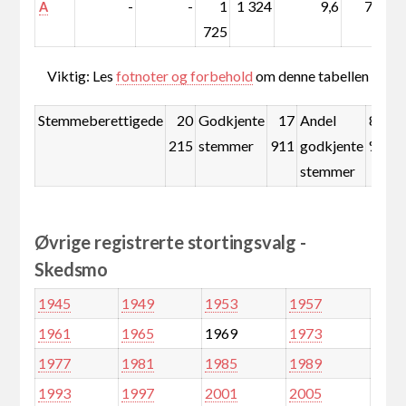
-
-
1
1 324
9,6
7,1
A
725
Viktig: Les
fotnoter og forbehold
om denne tabellen
Stemmeberettigede
20
Godkjente
17
Andel
88,6
215
stemmer
911
godkjente
%
stemmer
Øvrige registrerte stortingsvalg -
Skedsmo
1945
1949
1953
1957
1961
1965
1969
1973
1977
1981
1985
1989
1993
1997
2001
2005