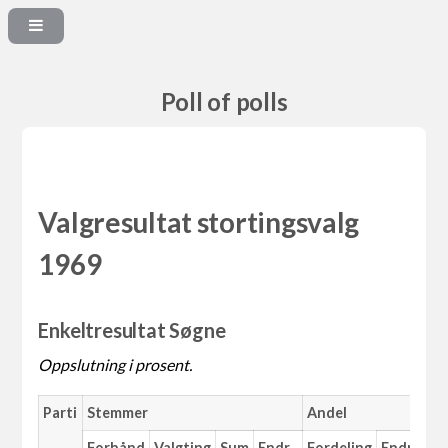
Poll of polls
Valgresultat stortingsvalg
1969
Enkeltresultat Søgne
Oppslutning i prosent.
Parti
Stemmer
Andel
Forhånd
Valgting
Sum
Endr.
Fordeling
Endr.