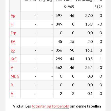
S1965
S1965
-
-
597
46
27,0
0,6
Ap
-
-
349
0
15,8
-0,9
H
-
-
0
0
0,0
0,0
Frp
-
-
45
-15
2,0
-0,8
SV
-
-
356
90
16,1
3,4
Sp
-
-
299
44
13,5
1,3
KrF
-
-
562
-46
25,4
-3,7
V
-
-
0
0
0,0
0,0
MDG
-
-
0
0
0,0
0,0
R
-
-
2
2
0,1
0,1
A
Viktig: Les
fotnoter og forbehold
om denne tabellen