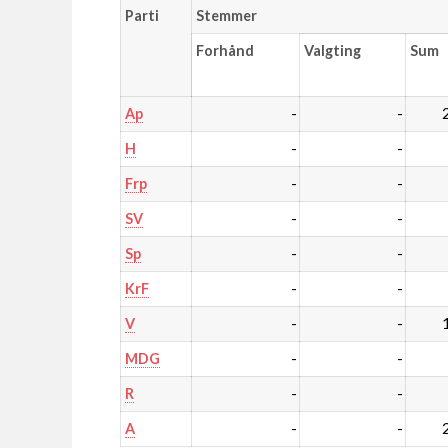
Parti
Stemmer
Forhånd
Valgting
Sum
-
-
Ap
-
-
H
-
-
Frp
-
-
SV
-
-
Sp
-
-
KrF
-
-
V
-
-
MDG
-
-
R
-
-
A