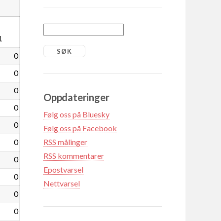
1
0
0
0
Oppdateringer
0
Følg oss på Bluesky
0
Følg oss på Facebook
0
RSS målinger
RSS kommentarer
0
Epostvarsel
0
Nettvarsel
0
0