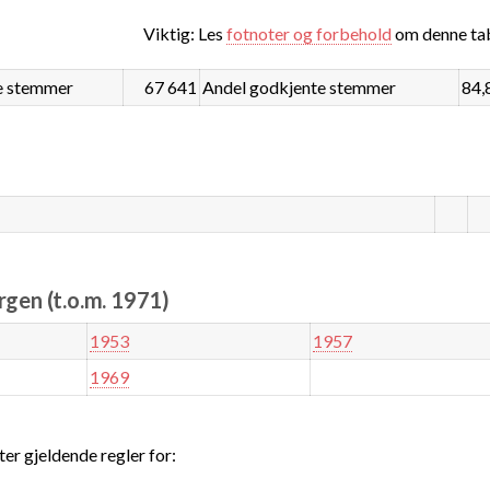
Viktig: Les
fotnoter og forbehold
om denne tab
e stemmer
67 641
Andel godkjente stemmer
84,
rgen (t.o.m. 1971)
1953
1957
1969
ter gjeldende regler for: