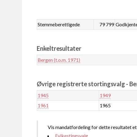
Stemmeberettigede
79 799
Godkjent
Enkeltresultater
Bergen (t.o.m. 1971)
Øvrige registrerte stortingsvalg - Be
1945
1949
1961
1965
Vis mandatfordeling for dette resultatet et
Fylkestingsvalg