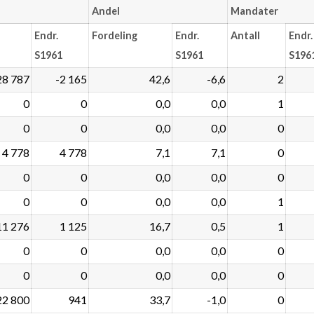
Andel
Mandater
Endr.
Fordeling
Endr.
Antall
Endr.
S1961
S1961
S196
28 787
-2 165
42,6
-6,6
2
0
0
0,0
0,0
1
0
0
0,0
0,0
0
4 778
4 778
7,1
7,1
0
0
0
0,0
0,0
0
0
0
0,0
0,0
1
11 276
1 125
16,7
0,5
1
0
0
0,0
0,0
0
0
0
0,0
0,0
0
22 800
941
33,7
-1,0
0