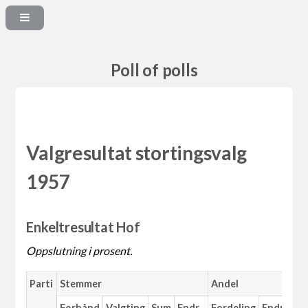
Poll of polls
Valgresultat stortingsvalg
1957
Enkeltresultat Hof
Oppslutning i prosent.
Parti
Stemmer
Andel
Forhånd
Valgting
Sum
Endr.
Fordeling
Endr.