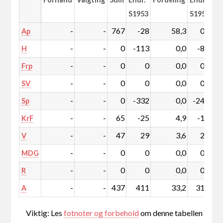
S1953
S1953
-
-
767
-28
58,3
0,4
Ap
-
-
0
-113
0,0
-8,2
H
-
-
0
0
0,0
0,0
Frp
-
-
0
0
0,0
0,0
SV
-
-
0
-332
0,0
-24,2
Sp
-
-
65
-25
4,9
-1,6
KrF
-
-
47
29
3,6
2,3
V
-
-
0
0
0,0
0,0
MDG
-
-
0
0
0,0
0,0
R
-
-
437
411
33,2
31,3
A
Viktig: Les
fotnoter og forbehold
om denne tabellen