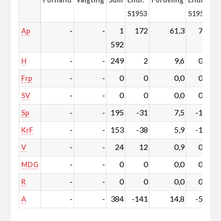
S1953
S1953
-
-
1
172
61,3
7,1
Ap
592
-
-
249
2
9,6
0,2
H
-
-
0
0
0,0
0,0
Frp
-
-
0
0
0,0
0,0
SV
-
-
195
-31
7,5
-1,1
Sp
-
-
153
-38
5,9
-1,4
KrF
-
-
24
12
0,9
0,5
V
-
-
0
0
0,0
0,0
MDG
-
-
0
0
0,0
0,0
R
-
-
384
-141
14,8
-5,2
A