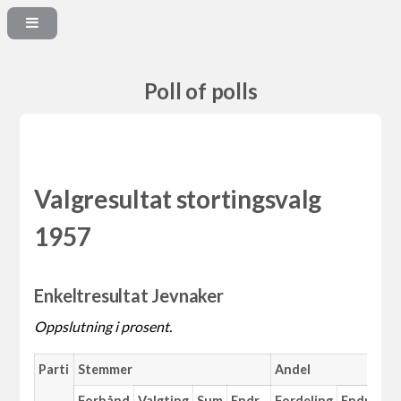
Poll of polls
Valgresultat stortingsvalg
1957
Enkeltresultat Jevnaker
Oppslutning i prosent.
Parti
Stemmer
Andel
Forhånd
Valgting
Sum
Endr.
Fordeling
Endr.