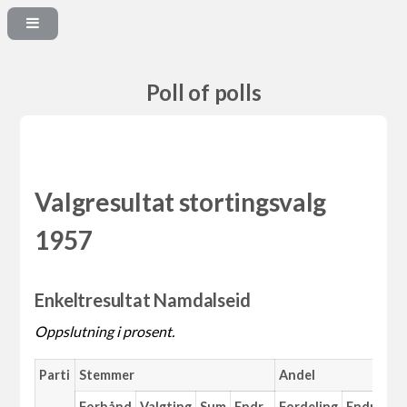
Poll of polls
Valgresultat stortingsvalg
1957
Enkeltresultat Namdalseid
Oppslutning i prosent.
Parti
Stemmer
Andel
Forhånd
Valgting
Sum
Endr.
Fordeling
Endr.