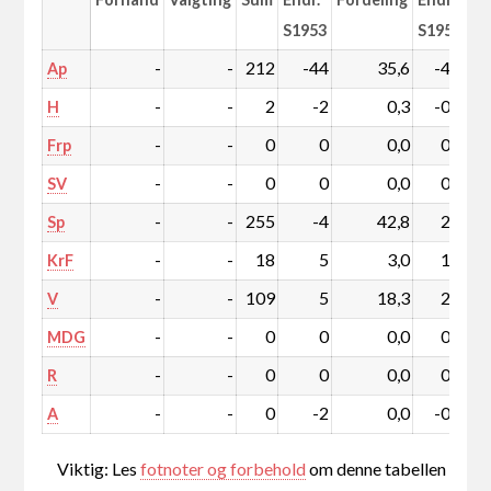
S1953
S1953
-
-
212
-44
35,6
-4,6
Ap
-
-
2
-2
0,3
-0,3
H
-
-
0
0
0,0
0,0
Frp
-
-
0
0
0,0
0,0
SV
-
-
255
-4
42,8
2,2
Sp
-
-
18
5
3,0
1,0
KrF
-
-
109
5
18,3
2,0
V
-
-
0
0
0,0
0,0
MDG
-
-
0
0
0,0
0,0
R
-
-
0
-2
0,0
-0,3
A
Viktig: Les
fotnoter og forbehold
om denne tabellen