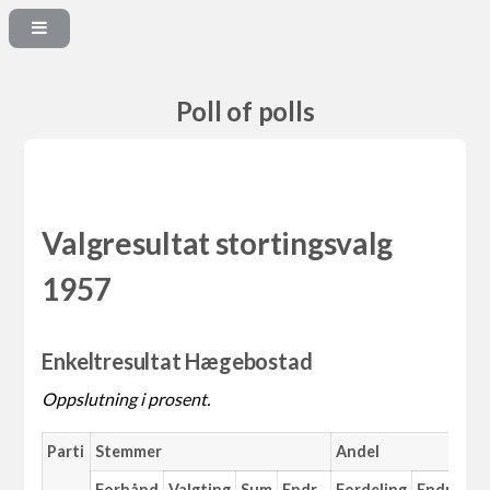
Poll of polls
Valgresultat stortingsvalg
1957
Enkeltresultat Hægebostad
Oppslutning i prosent.
Parti
Stemmer
Andel
Forhånd
Valgting
Sum
Endr.
Fordeling
Endr.