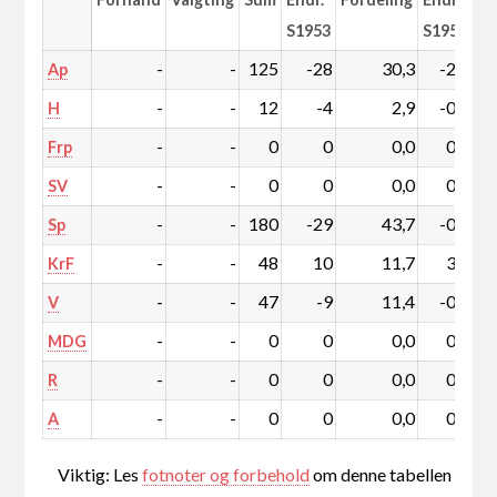
S1953
S1953
-
-
125
-28
30,3
-2,1
Ap
-
-
12
-4
2,9
-0,5
H
-
-
0
0
0,0
0,0
Frp
-
-
0
0
0,0
0,0
SV
-
-
180
-29
43,7
-0,6
Sp
-
-
48
10
11,7
3,6
KrF
-
-
47
-9
11,4
-0,5
V
-
-
0
0
0,0
0,0
MDG
-
-
0
0
0,0
0,0
R
-
-
0
0
0,0
0,0
A
Viktig: Les
fotnoter og forbehold
om denne tabellen