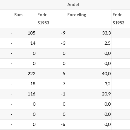
Andel
Sum
Endr.
Fordeling
Endr.
S1953
S1953
-
185
-9
33,3
-
14
-3
2,5
-
0
0
0,0
-
0
0
0,0
-
222
5
40,0
-
18
7
3,2
-
116
-1
20,9
-
0
0
0,0
-
0
0
0,0
-
0
-6
0,0