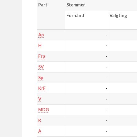
Parti
Stemmer
Forhånd
Valgting
-
Ap
-
H
-
Frp
-
SV
-
Sp
-
KrF
-
V
-
MDG
-
R
-
A