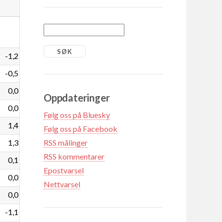
-1,2
-0,5
0,0
Oppdateringer
0,0
Følg oss på Bluesky
1,4
Følg oss på Facebook
1,3
RSS målinger
RSS kommentarer
0,1
Epostvarsel
0,0
Nettvarsel
0,0
-1,1