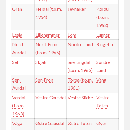
Gran
Heidal (t.o.m.
Jevnaker
Kolbu
1964)
(t.o.m.
1963)
Lesja
Lillehammer
Lom
Lunner
Nord-
Nord-Fron
Nordre Land
Ringebu
Aurdal
(t.o.m. 1965)
Sel
Skjåk
Snertingdal
Søndre
(t.o.m. 1963)
Land
Sør-
Sør-Fron
Torpa (t.o.m.
Vang
Aurdal
1961)
Vardal
Vestre Gausdal
Vestre Slidre
Vestre
(t.o.m.
Toten
1963)
Vågå
Østre Gausdal
Østre Toten
Øyer