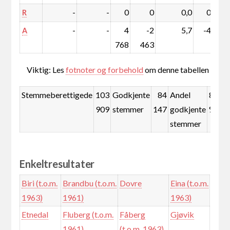
-
-
0
0
0,0
0,0
R
-
-
4
-2
5,7
-4,0
A
768
463
Viktig: Les
fotnoter og forbehold
om denne tabellen
Stemmeberettigede
103
Godkjente
84
Andel
81,0
909
stemmer
147
godkjente
%
stemmer
Enkeltresultater
Biri (t.o.m.
Brandbu (t.o.m.
Dovre
Eina (t.o.m.
1963)
1961)
1963)
Etnedal
Fluberg (t.o.m.
Fåberg
Gjøvik
1961)
(t.o.m. 1963)