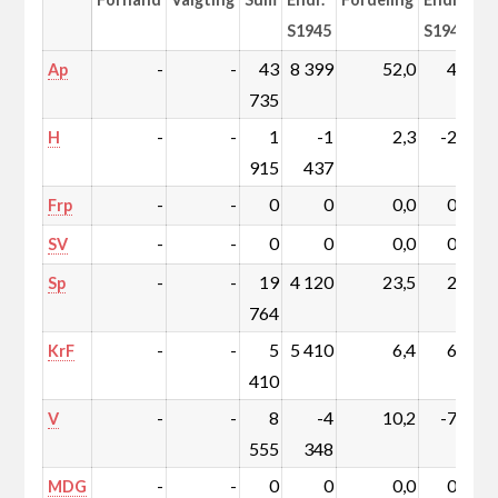
S1945
S1945
-
-
43
8 399
52,0
4,5
Ap
735
-
-
1
-1
2,3
-2,2
H
915
437
-
-
0
0
0,0
0,0
Frp
-
-
0
0
0,0
0,0
SV
-
-
19
4 120
23,5
2,5
Sp
764
-
-
5
5 410
6,4
6,4
KrF
410
-
-
8
-4
10,2
-7,2
V
555
348
-
-
0
0
0,0
0,0
MDG