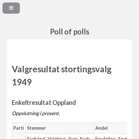
Poll of polls
Valgresultat stortingsvalg
1949
Enkeltresultat Oppland
Oppslutning i prosent.
Parti
Stemmer
Andel
Ma
Forhånd
Valgting
Sum
Endr.
Fordeling
Endr.
An