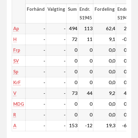
Forhånd
Valgting
Sum
Endr.
Fordeling
Endr.
S1945
S1945
-
-
494
113
62,4
2,5
Ap
-
-
72
11
9,1
-0,5
H
-
-
0
0
0,0
0,0
Frp
-
-
0
0
0,0
0,0
SV
-
-
0
0
0,0
0,0
Sp
-
-
0
0
0,0
0,0
KrF
-
-
73
44
9,2
4,7
V
-
-
0
0
0,0
0,0
MDG
-
-
0
0
0,0
0,0
R
-
-
153
-12
19,3
-6,6
A