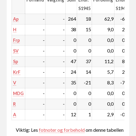
S1945
S1945
-
-
264
18
62,9
-6,2
Ap
-
-
38
15
9,0
2,6
H
-
-
0
0
0,0
0,0
Frp
-
-
0
0
0,0
0,0
SV
-
-
47
37
11,2
8,4
Sp
-
-
24
14
5,7
2,9
KrF
-
-
35
-21
8,3
-7,4
V
-
-
0
0
0,0
0,0
MDG
-
-
0
0
0,0
0,0
R
-
-
12
1
2,9
-0,2
A
Viktig: Les
fotnoter og forbehold
om denne tabellen