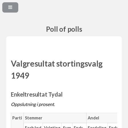
Poll of polls
Valgresultat stortingsvalg
1949
Enkeltresultat Tydal
Oppslutning i prosent.
Parti
Stemmer
Andel
Forhånd
Valgting
Sum
Endr.
Fordeling
Endr.