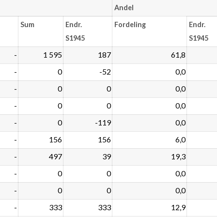
Andel
Sum
Endr.
Fordeling
Endr.
S1945
S1945
-
1 595
187
61,8
-
0
-52
0,0
-
0
0
0,0
-
0
0
0,0
-
0
-119
0,0
-
156
156
6,0
-
497
39
19,3
-
0
0
0,0
-
0
0
0,0
-
333
333
12,9