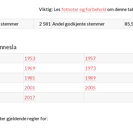
Viktig: Les
fotnoter og forbehold
om denne tab
 stemmer
2 581
Andel godkjente stemmer
85,
ennesla
1953
1957
1969
1973
1985
1989
2001
2005
2017
ter gjeldende regler for: