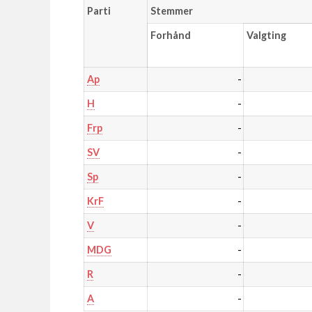
Parti
Stemmer
Forhånd
Valgting
-
Ap
-
H
-
Frp
-
SV
-
Sp
-
KrF
-
V
-
MDG
-
R
-
A