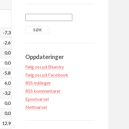
-7,3
-2,6
0,0
Oppdateringer
0,0
Følg oss på Bluesky
-5,8
Følg oss på Facebook
6,0
RSS målinger
RSS kommentarer
-3,2
Epostvarsel
0,0
Nettvarsel
0,0
12,9