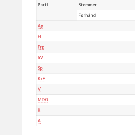
Parti
Stemmer
Forhånd
Ap
H
Frp
SV
Sp
KrF
V
MDG
R
A