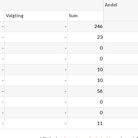
Andel
Valgting
Sum
-
-
246
-
-
23
-
-
0
-
-
0
-
-
10
-
-
10
-
-
56
-
-
0
-
-
0
-
-
11