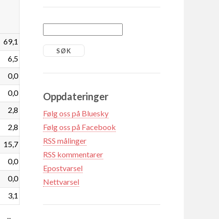
69,1
6,5
0,0
0,0
Oppdateringer
2,8
Følg oss på Bluesky
2,8
Følg oss på Facebook
RSS målinger
15,7
RSS kommentarer
0,0
Epostvarsel
0,0
Nettvarsel
3,1