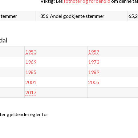
Viktig: Les
fotnoter og forbehold
om denne tab
stemmer
356
Andel godkjente stemmer
65,
dal
1953
1957
1969
1973
1985
1989
2001
2005
2017
ter gjeldende regler for: