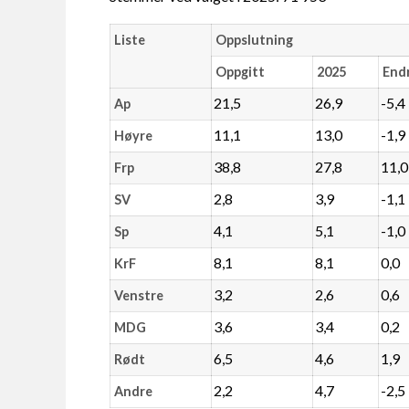
Liste
Oppslutning
Oppgitt
2025
End
21,5
26,9
-5,4
Ap
11,1
13,0
-1,9
Høyre
38,8
27,8
11,0
Frp
2,8
3,9
-1,1
SV
4,1
5,1
-1,0
Sp
8,1
8,1
0,0
KrF
3,2
2,6
0,6
Venstre
3,6
3,4
0,2
MDG
6,5
4,6
1,9
Rødt
2,2
4,7
-2,5
Andre