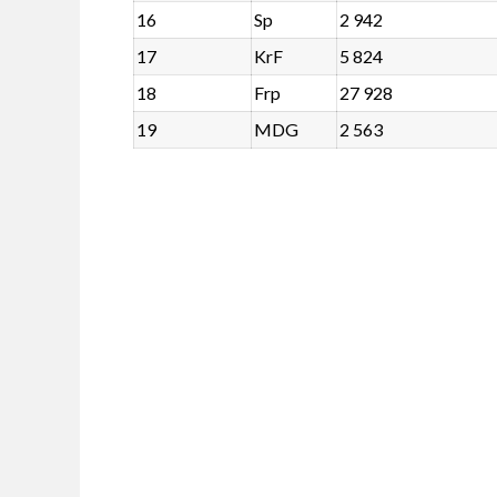
16
Sp
2 942
17
KrF
5 824
18
Frp
27 928
19
MDG
2 563