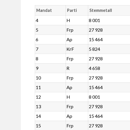
Mandat
Parti
Stemmetall
4
H
8 001
5
Frp
27 928
6
Ap
15 464
7
KrF
5 824
8
Frp
27 928
9
R
4 658
10
Frp
27 928
11
Ap
15 464
12
H
8 001
13
Frp
27 928
14
Ap
15 464
15
Frp
27 928