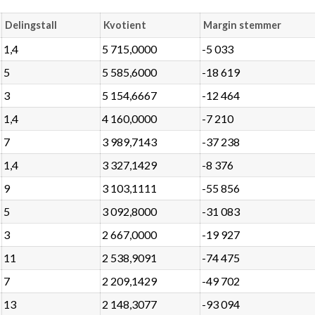
Delingstall
Kvotient
Margin stemmer
1,4
5 715,0000
-5 033
5
5 585,6000
-18 619
3
5 154,6667
-12 464
1,4
4 160,0000
-7 210
7
3 989,7143
-37 238
1,4
3 327,1429
-8 376
9
3 103,1111
-55 856
5
3 092,8000
-31 083
3
2 667,0000
-19 927
11
2 538,9091
-74 475
7
2 209,1429
-49 702
13
2 148,3077
-93 094