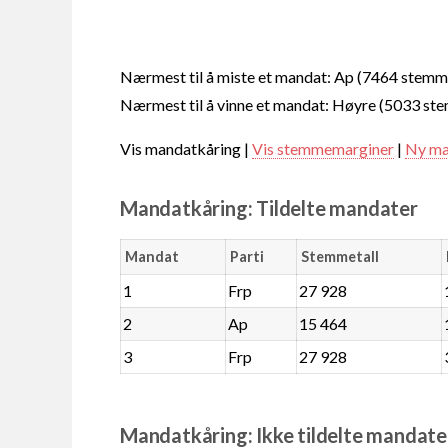
Nærmest til å miste et mandat: Ap (7464 stemm
Nærmest til å vinne et mandat: Høyre (5033 st
Vis mandatkåring |
Vis stemmemarginer
|
Ny ma
Mandatkåring: Tildelte mandater
Mandat
Parti
Stemmetall
1
Frp
27 928
2
Ap
15 464
3
Frp
27 928
Mandatkåring: Ikke tildelte mandate