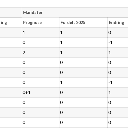
Mandater
ring
Prognose
Fordelt 2025
Endring
1
1
0
0
1
-1
2
1
1
0
0
0
0
0
0
0
1
-1
0+1
0
1
0
0
0
0
0
0
0
0
0