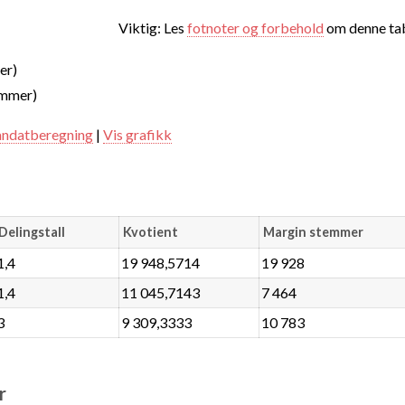
Viktig: Les
fotnoter og forbehold
om denne tab
er)
emmer)
ndatberegning
|
Vis grafikk
Delingstall
Kvotient
Margin stemmer
1,4
19 948,5714
19 928
1,4
11 045,7143
7 464
3
9 309,3333
10 783
r