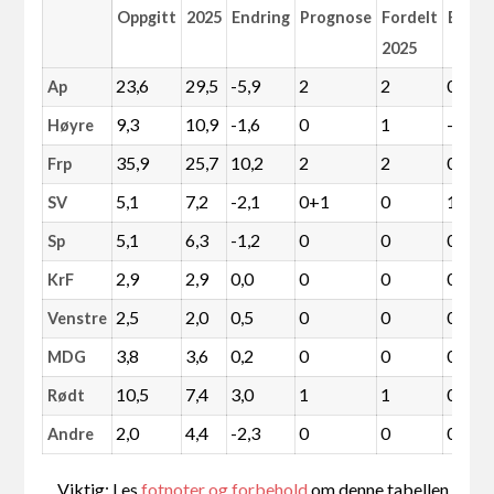
Oppgitt
2025
Endring
Prognose
Fordelt
Endri
2025
23,6
29,5
-5,9
2
2
0
Ap
9,3
10,9
-1,6
0
1
-1
Høyre
35,9
25,7
10,2
2
2
0
Frp
5,1
7,2
-2,1
0+1
0
1
SV
5,1
6,3
-1,2
0
0
0
Sp
2,9
2,9
0,0
0
0
0
KrF
2,5
2,0
0,5
0
0
0
Venstre
3,8
3,6
0,2
0
0
0
MDG
10,5
7,4
3,0
1
1
0
Rødt
2,0
4,4
-2,3
0
0
0
Andre
Viktig: Les
fotnoter og forbehold
om denne tabellen