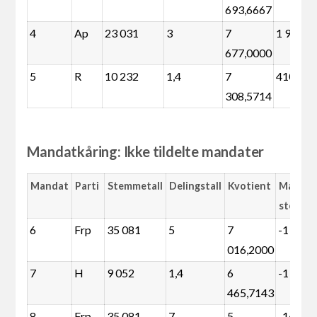
693,6667
4
Ap
23 031
3
7
1 983
677,0000
5
R
10 232
1,4
7
410
308,5714
Mandatkåring: Ikke tildelte mandater
Mandat
Parti
Stemmetall
Delingstall
Kvotient
Margin
stemme
6
Frp
35 081
5
7
-1 462
016,2000
7
H
9 052
1,4
6
-1 180
465,7143
8
Frp
35 081
7
5
-16 080