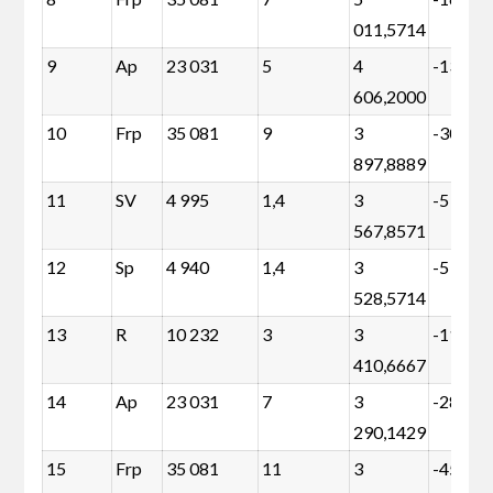
011,5714
9
Ap
23 031
5
4
-13 512
606,2000
10
Frp
35 081
9
3
-30 697
897,8889
11
SV
4 995
1,4
3
-5 237
567,8571
12
Sp
4 940
1,4
3
-5 292
528,5714
13
R
10 232
3
3
-11 694
410,6667
14
Ap
23 031
7
3
-28 130
290,1429
15
Frp
35 081
11
3
-45 314