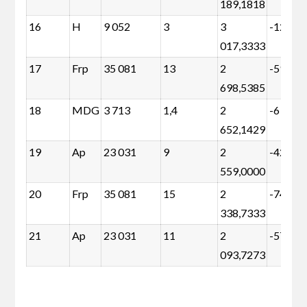
189,1818
16
H
9 052
3
3
-12 874
017,3333
17
Frp
35 081
13
2
-59 931
698,5385
18
MDG
3 713
1,4
2
-6 519
652,1429
19
Ap
23 031
9
2
-42 747
559,0000
20
Frp
35 081
15
2
-74 548
338,7333
21
Ap
23 031
11
2
-57 364
093,7273