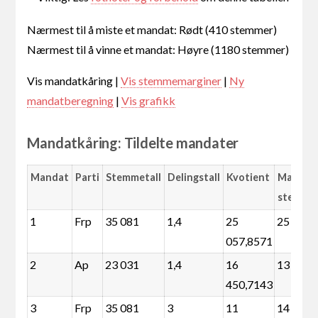
Nærmest til å miste et mandat: Rødt (410 stemmer)
Nærmest til å vinne et mandat: Høyre (1180 stemmer)
Vis mandatkåring |
Vis stemmemarginer
|
Ny
mandatberegning
|
Vis grafikk
Mandatkåring: Tildelte mandater
Mandat
Parti
Stemmetall
Delingstall
Kvotient
Margin
stemme
1
Frp
35 081
1,4
25
25 259
057,8571
2
Ap
23 031
1,4
16
13 209
450,7143
3
Frp
35 081
3
11
14 033