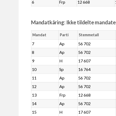
6
Frp
12 668
Mandatkåring: Ikke tildelte mandate
Mandat
Parti
Stemmetall
7
Ap
56 702
8
Ap
56 702
9
H
17 607
10
Sp
16 764
11
Ap
56 702
12
Ap
56 702
13
Frp
12 668
14
Ap
56 702
15
H
17 607