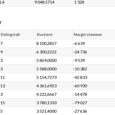
1,4
9 048,5714
1 328
r
Delingstall
Kvotient
Margin stemmer
7
8 100,2857
-6 639
9
6 300,2222
-24 736
3
5 869,0000
-9 539
3
5 588,0000
-10 382
11
5 154,7273
-42 833
13
4 361,6923
-60 930
3
4 222,6667
-14 478
15
3 780,1333
-79 027
5
3 521,4000
-27 636