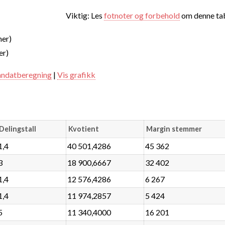
Viktig: Les
fotnoter og forbehold
om denne tab
mer)
er)
ndatberegning
|
Vis grafikk
Delingstall
Kvotient
Margin stemmer
1,4
40 501,4286
45 362
3
18 900,6667
32 402
1,4
12 576,4286
6 267
1,4
11 974,2857
5 424
5
11 340,4000
16 201