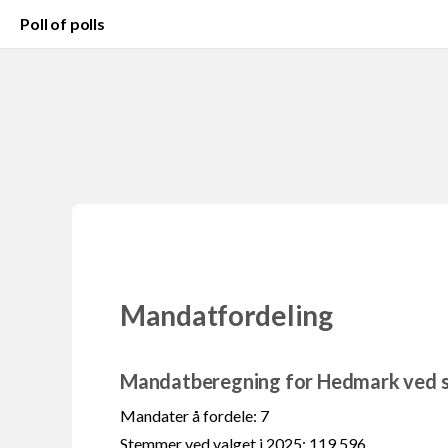
Poll of polls
Mandatfordeling
Mandatberegning for Hedmark ved s
Mandater å fordele: 7
Stemmer ved valget i 2025: 119 596