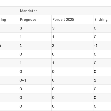
Mandater
ring
Prognose
Fordelt 2025
Endring
3
3
0
1
1
0
5
1
2
-1
0
0
0
1
1
0
0
0
0
0+1
0
1
0
0
0
0
0
0
0
0
0