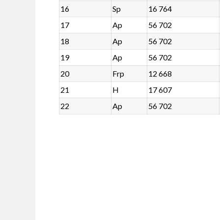
16
Sp
16 764
17
Ap
56 702
18
Ap
56 702
19
Ap
56 702
20
Frp
12 668
21
H
17 607
22
Ap
56 702