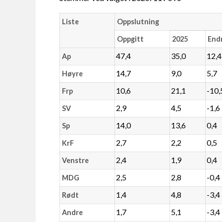
Liste
Oppslutning
Oppgitt
2025
End
47,4
35,0
12,4
Ap
14,7
9,0
5,7
Høyre
10,6
21,1
-10,
Frp
2,9
4,5
-1,6
SV
14,0
13,6
0,4
Sp
2,7
2,2
0,5
KrF
2,4
1,9
0,4
Venstre
2,5
2,8
-0,4
MDG
1,4
4,8
-3,4
Rødt
1,7
5,1
-3,4
Andre