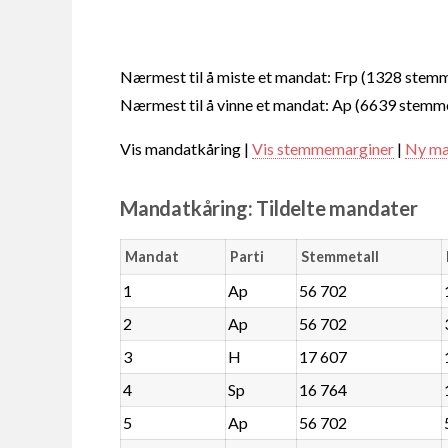
Nærmest til å miste et mandat: Frp (1328 stem
Nærmest til å vinne et mandat: Ap (6639 stemm
Vis mandatkåring |
Vis stemmemarginer
|
Ny ma
Mandatkåring: Tildelte mandater
Mandat
Parti
Stemmetall
1
Ap
56 702
2
Ap
56 702
3
H
17 607
4
Sp
16 764
5
Ap
56 702