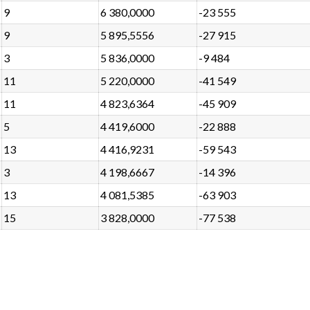
9
6 380,0000
-23 555
9
5 895,5556
-27 915
3
5 836,0000
-9 484
11
5 220,0000
-41 549
11
4 823,6364
-45 909
5
4 419,6000
-22 888
13
4 416,9231
-59 543
3
4 198,6667
-14 396
13
4 081,5385
-63 903
15
3 828,0000
-77 538