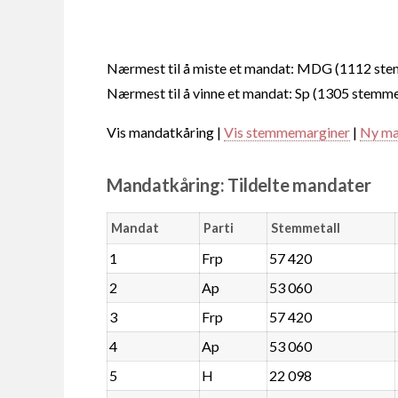
Nærmest til å miste et mandat: MDG (1112 st
Nærmest til å vinne et mandat: Sp (1305 stemme
Vis mandatkåring |
Vis stemmemarginer
|
Ny ma
Mandatkåring: Tildelte mandater
Mandat
Parti
Stemmetall
1
Frp
57 420
2
Ap
53 060
3
Frp
57 420
4
Ap
53 060
5
H
22 098