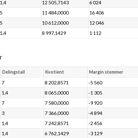
1,4
12 505,7143
6 024
5
11 484,0000
16 406
5
10 612,0000
12 046
1,4
8 997,1429
1 112
r
Delingstall
Kvotient
Margin stemmer
7
8 202,8571
-5 560
1,4
8 065,0000
-1 305
7
7 580,0000
-9 920
3
7 366,0000
-4 894
1,4
7 242,8571
-2 456
1,4
6 762,1429
-3 129