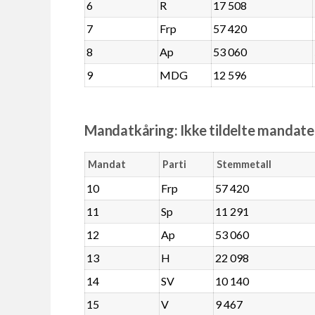
6
R
17 508
7
Frp
57 420
8
Ap
53 060
9
MDG
12 596
Mandatkåring: Ikke tildelte mandate
Mandat
Parti
Stemmetall
10
Frp
57 420
11
Sp
11 291
12
Ap
53 060
13
H
22 098
14
SV
10 140
15
V
9 467