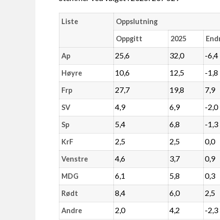
Liste
Oppslutning
Oppgitt
2025
End
25,6
32,0
-6,4
Ap
10,6
12,5
-1,8
Høyre
27,7
19,8
7,9
Frp
4,9
6,9
-2,0
SV
5,4
6,8
-1,3
Sp
2,5
2,5
0,0
KrF
4,6
3,7
0,9
Venstre
6,1
5,8
0,3
MDG
8,4
6,0
2,5
Rødt
2,0
4,2
-2,3
Andre