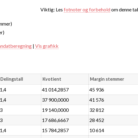
Viktig: Les
fotnoter og forbehold
om denne tab
emmer)
r)
ndatberegning
|
Vis grafikk
Delingstall
Kvotient
Margin stemmer
1,4
41 014,2857
45 936
1,4
37 900,0000
41 576
3
19 140,0000
32 812
3
17 686,6667
28 452
1,4
15 784,2857
10 614