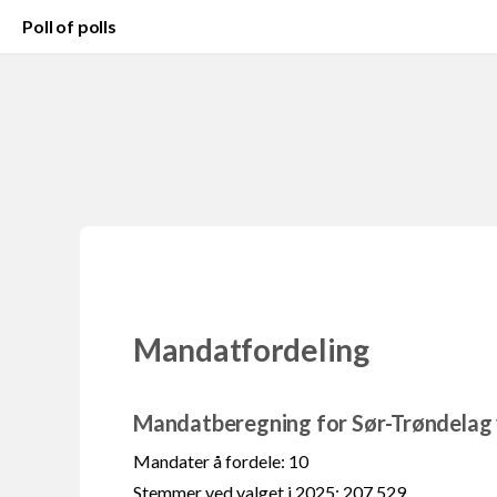
Poll of polls
Mandatfordeling
Mandatberegning for Sør-Trøndelag 
Mandater å fordele: 10
Stemmer ved valget i 2025: 207 529