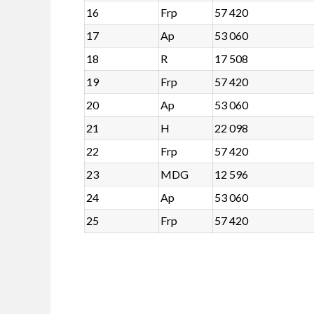
16
Frp
57 420
17
Ap
53 060
18
R
17 508
19
Frp
57 420
20
Ap
53 060
21
H
22 098
22
Frp
57 420
23
MDG
12 596
24
Ap
53 060
25
Frp
57 420