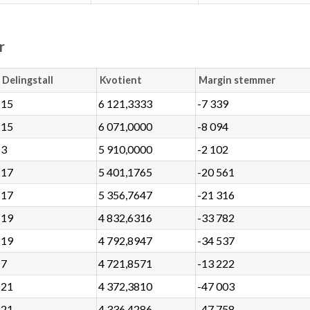
r
Delingstall
Kvotient
Margin stemmer
15
6 121,3333
-7 339
15
6 071,0000
-8 094
3
5 910,0000
-2 102
17
5 401,1765
-20 561
17
5 356,7647
-21 316
19
4 832,6316
-33 782
19
4 792,8947
-34 537
7
4 721,8571
-13 222
21
4 372,3810
-47 003
21
4 336,4286
-47 758