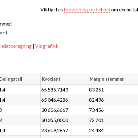
Viktig: Les
fotnoter og forbehold
om denne tab
emmer)
mer)
ndatberegning
|
Vis grafikk
Delingstall
Kvotient
Margin stemmer
1,4
65 585,7143
83 251
1,4
65 046,4286
82 496
3
30 606,6667
73 456
3
30 355,0000
72 701
1,4
23 609,2857
24 484