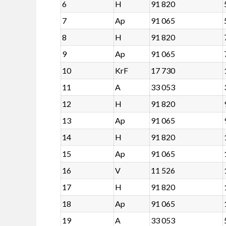
6
H
91 820
7
Ap
91 065
8
H
91 820
9
Ap
91 065
10
KrF
17 730
11
A
33 053
12
H
91 820
13
Ap
91 065
14
H
91 820
15
Ap
91 065
16
V
11 526
17
H
91 820
18
Ap
91 065
19
A
33 053