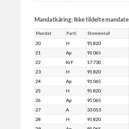
Mandatkåring: Ikke tildelte mandate
Mandat
Parti
Stemmetall
20
H
91 820
21
Ap
91 065
22
KrF
17 730
23
H
91 820
24
Ap
91 065
25
H
91 820
26
Ap
91 065
27
A
33 053
28
H
91 820
29
Ap
91 065