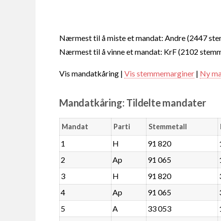
Nærmest til å miste et mandat: Andre (2447 st
Nærmest til å vinne et mandat: KrF (2102 stem
Vis mandatkåring |
Vis stemmemarginer
|
Ny ma
Mandatkåring: Tildelte mandater
Mandat
Parti
Stemmetall
1
H
91 820
2
Ap
91 065
3
H
91 820
4
Ap
91 065
5
A
33 053