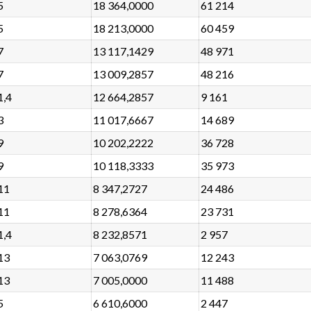
5
18 364,0000
61 214
5
18 213,0000
60 459
7
13 117,1429
48 971
7
13 009,2857
48 216
1,4
12 664,2857
9 161
3
11 017,6667
14 689
9
10 202,2222
36 728
9
10 118,3333
35 973
11
8 347,2727
24 486
11
8 278,6364
23 731
1,4
8 232,8571
2 957
13
7 063,0769
12 243
13
7 005,0000
11 488
5
6 610,6000
2 447