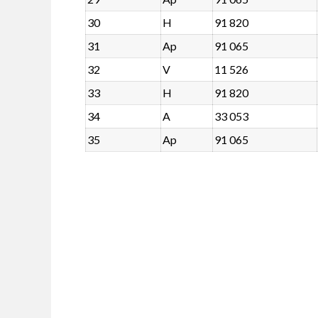
30
H
91 820
31
Ap
91 065
32
V
11 526
33
H
91 820
34
A
33 053
35
Ap
91 065