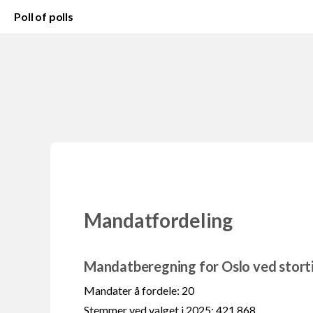
Poll of polls
Mandatfordeling
Mandatberegning for Oslo ved stort
Mandater å fordele: 20
Stemmer ved valget i 2025: 421 868