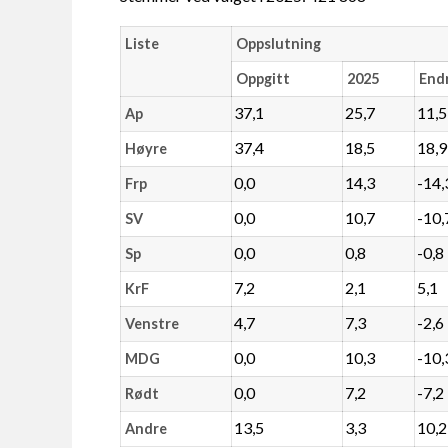
Liste
Oppslutning
Oppgitt
2025
End
37,1
25,7
11,5
Ap
37,4
18,5
18,9
Høyre
0,0
14,3
-14,
Frp
0,0
10,7
-10,
SV
0,0
0,8
-0,8
Sp
7,2
2,1
5,1
KrF
4,7
7,3
-2,6
Venstre
0,0
10,3
-10,
MDG
0,0
7,2
-7,2
Rødt
13,5
3,3
10,2
Andre