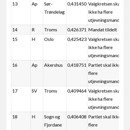
13
Ap
Sør-
0,431450
Valgkretsen skal
Trøndelag
ikke ha flere
utjevningsmandater
14
R
Troms
0,426371
Mandat tildelt
15
H
Oslo
0,425423
Valgkretsen skal
ikke ha flere
utjevningsmandater
16
Ap
Akershus
0,418751
Partiet skal ikke ha
flere
utjevningsmandater
17
SV
Troms
0,409464
Valgkretsen skal
ikke ha flere
utjevningsmandater
18
H
Sogn og
0,406408
Partiet skal ikke ha
Fjordane
flere