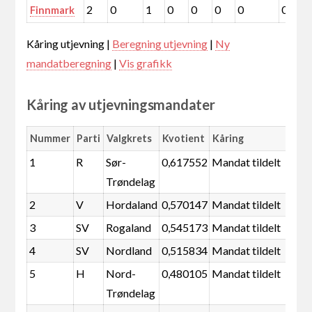
2
0
1
0
0
0
0
0
Finnmark
Kåring utjevning |
Beregning utjevning
|
Ny
mandatberegning
|
Vis grafikk
Kåring av utjevningsmandater
Nummer
Parti
Valgkrets
Kvotient
Kåring
1
R
Sør-
0,617552
Mandat tildelt
Trøndelag
2
V
Hordaland
0,570147
Mandat tildelt
3
SV
Rogaland
0,545173
Mandat tildelt
4
SV
Nordland
0,515834
Mandat tildelt
5
H
Nord-
0,480105
Mandat tildelt
Trøndelag