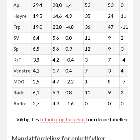
29,4
28,0
1,4
53
53
0
Ap
19,5
14,6
4,9
35
24
11
Høyre
19,0
23,8
-4,8
36
47
-11
Frp
6,4
5,6
0,8
11
9
2
SV
6,5
5,6
0,9
12
9
3
Sp
3,8
4,2
-0,4
3
7
-4
KrF
4,1
3,7
0,4
7
3
4
Venstre
2,5
4,7
-2,2
1
8
-7
MDG
6,1
5,3
0,8
11
9
2
Rødt
2,7
4,3
-1,6
0
0
0
Andre
Viktig: Les
fotnoter og forbehold
om denne tabellen
Mandatfordeling for enkeltfylker