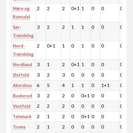
2
2
2
0+1
1
0
0
0
Møre og
Romsdal
3
2
2
1
1
0
0
0
Sør-
Trøndelag
2
0+1
1
0
1
0
0
0
Nord-
Trøndelag
3
1
2
0+1
1
0
0
0
Nordland
3
2
3
0
0
0
0
0
Østfold
6
5
4
1
1
0
1+1
0
Akershus
3
2
2
0
0+1
0
0
0
Buskerud
2
2
2
0
0
0
0
0
Vestfold
2
1
2
0
0+1
0
0
0
Telemark
2
1
2
0
0
0
0
0
Troms