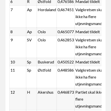
6
R
Østfold
0,476586
Mandat tildelt
7
Ap
Hordaland
0,467451
Valgkretsen skal
ikke ha flere
utjevningsmandater
8
Ap
Oslo
0,465077
Mandat tildelt
9
SV
Oslo
0,462853
Valgkretsen skal
ikke ha flere
utjevningsmandater
10
Sp
Buskerud
0,450522
Mandat tildelt
11
Sp
Østfold
0,448586
Valgkretsen skal
ikke ha flere
utjevningsmandater
12
H
Akershus
0,446873
Partiet skal ikke ha
flere
utjevningsmandater