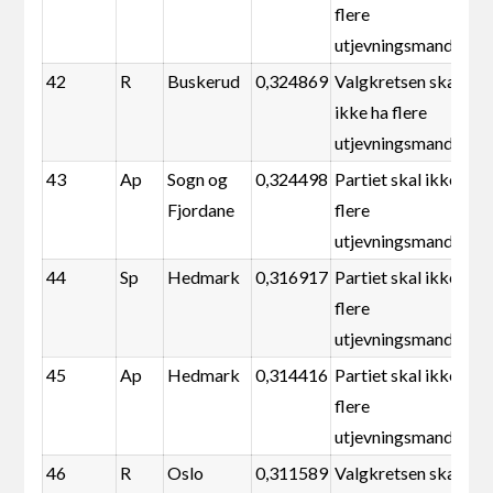
flere
utjevningsmandater
42
R
Buskerud
0,324869
Valgkretsen skal
ikke ha flere
utjevningsmandater
43
Ap
Sogn og
0,324498
Partiet skal ikke ha
Fjordane
flere
utjevningsmandater
44
Sp
Hedmark
0,316917
Partiet skal ikke ha
flere
utjevningsmandater
45
Ap
Hedmark
0,314416
Partiet skal ikke ha
flere
utjevningsmandater
46
R
Oslo
0,311589
Valgkretsen skal