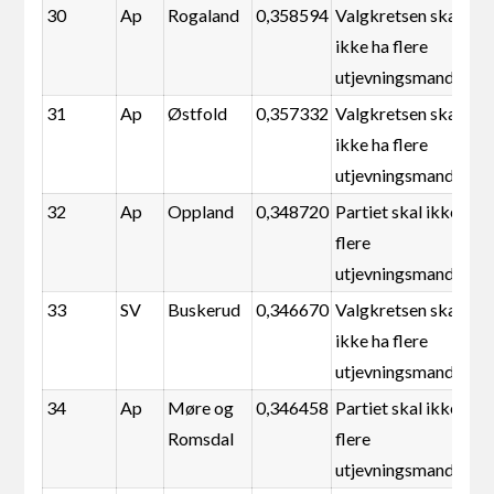
30
Ap
Rogaland
0,358594
Valgkretsen skal
ikke ha flere
utjevningsmandater
31
Ap
Østfold
0,357332
Valgkretsen skal
ikke ha flere
utjevningsmandater
32
Ap
Oppland
0,348720
Partiet skal ikke ha
flere
utjevningsmandater
33
SV
Buskerud
0,346670
Valgkretsen skal
ikke ha flere
utjevningsmandater
34
Ap
Møre og
0,346458
Partiet skal ikke ha
Romsdal
flere
utjevningsmandater