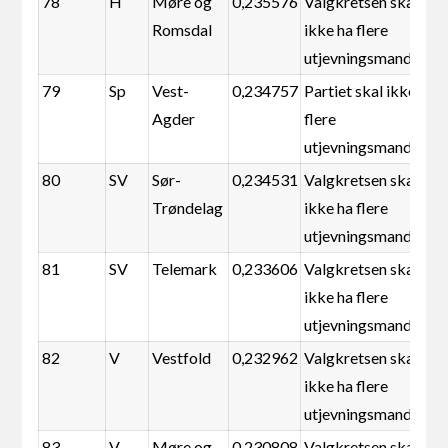
78
H
Møre og
0,235576
Valgkretsen skal
Romsdal
ikke ha flere
utjevningsmandater
79
Sp
Vest-
0,234757
Partiet skal ikke ha
Agder
flere
utjevningsmandater
80
SV
Sør-
0,234531
Valgkretsen skal
Trøndelag
ikke ha flere
utjevningsmandater
81
SV
Telemark
0,233606
Valgkretsen skal
ikke ha flere
utjevningsmandater
82
V
Vestfold
0,232962
Valgkretsen skal
ikke ha flere
utjevningsmandater
83
V
Møre og
0,230808
Valgkretsen skal