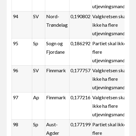
utjevningsmandater
94
SV
Nord-
0,190802
Valgkretsen skal
Trøndelag
ikke ha flere
utjevningsmandater
95
Sp
Sogn og
0,186292
Partiet skal ikke ha
Fjordane
flere
utjevningsmandater
96
SV
Finnmark
0,177757
Valgkretsen skal
ikke ha flere
utjevningsmandater
97
Ap
Finnmark
0,177216
Valgkretsen skal
ikke ha flere
utjevningsmandater
98
Sp
Aust-
0,177199
Partiet skal ikke ha
Agder
flere