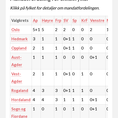
Klikk på fylket for detaljer om mandatfordelingen.
Valgkrets
Ap
Høyre
Frp
SV
Sp
KrF
Venstre
MDG
5+1
5
2
2
0
0
2
1
Oslo
3
1
1
0+1
1
0
0
0
Hedmark
2
1
1
0+1
1
0
0
0
Oppland
1
1
1
0
0
0
0+1
0
Aust-
Agder
2
1
1
0+1
0
1
0
0
Vest-
Agder
4
3
3
0+1
1
1
0
0
Rogaland
4
4
3
1
1
1
0+1
0
Hordaland
1
0
1
0
1
0
0+1
0
Sogn og
Fjordane