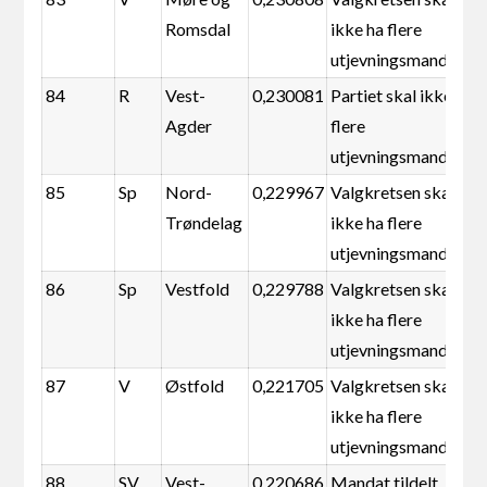
Romsdal
ikke ha flere
utjevningsmandater
84
R
Vest-
0,230081
Partiet skal ikke ha
Agder
flere
utjevningsmandater
85
Sp
Nord-
0,229967
Valgkretsen skal
Trøndelag
ikke ha flere
utjevningsmandater
86
Sp
Vestfold
0,229788
Valgkretsen skal
ikke ha flere
utjevningsmandater
87
V
Østfold
0,221705
Valgkretsen skal
ikke ha flere
utjevningsmandater
88
SV
Vest-
0,220686
Mandat tildelt