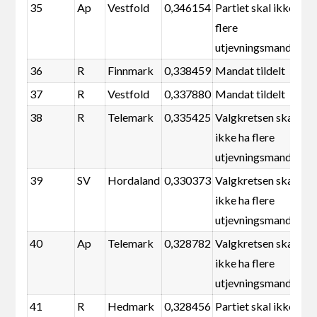
35
Ap
Vestfold
0,346154
Partiet skal ikke ha
flere
utjevningsmandater
36
R
Finnmark
0,338459
Mandat tildelt
37
R
Vestfold
0,337880
Mandat tildelt
38
R
Telemark
0,335425
Valgkretsen skal
ikke ha flere
utjevningsmandater
39
SV
Hordaland
0,330373
Valgkretsen skal
ikke ha flere
utjevningsmandater
40
Ap
Telemark
0,328782
Valgkretsen skal
ikke ha flere
utjevningsmandater
41
R
Hedmark
0,328456
Partiet skal ikke ha