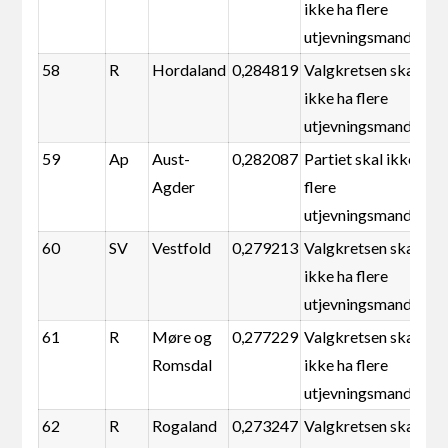
ikke ha flere
utjevningsmandater
58
R
Hordaland
0,284819
Valgkretsen skal
ikke ha flere
utjevningsmandater
59
Ap
Aust-
0,282087
Partiet skal ikke ha
Agder
flere
utjevningsmandater
60
SV
Vestfold
0,279213
Valgkretsen skal
ikke ha flere
utjevningsmandater
61
R
Møre og
0,277229
Valgkretsen skal
Romsdal
ikke ha flere
utjevningsmandater
62
R
Rogaland
0,273247
Valgkretsen skal