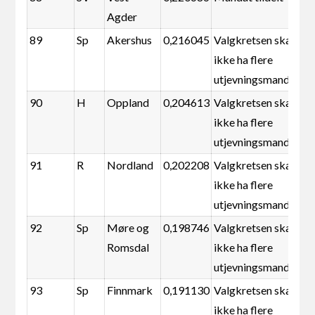
Agder
89
Sp
Akershus
0,216045
Valgkretsen skal
ikke ha flere
utjevningsmandater
90
H
Oppland
0,204613
Valgkretsen skal
ikke ha flere
utjevningsmandater
91
R
Nordland
0,202208
Valgkretsen skal
ikke ha flere
utjevningsmandater
92
Sp
Møre og
0,198746
Valgkretsen skal
Romsdal
ikke ha flere
utjevningsmandater
93
Sp
Finnmark
0,191130
Valgkretsen skal
ikke ha flere