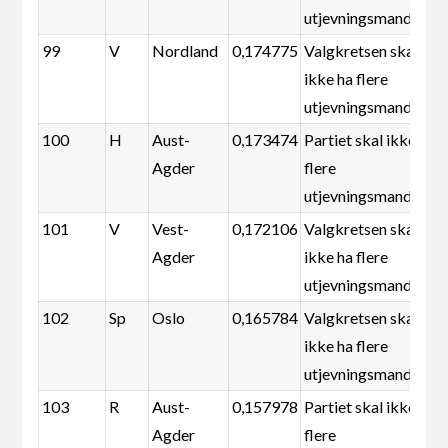
utjevningsmandater
99
V
Nordland
0,174775
Valgkretsen skal
ikke ha flere
utjevningsmandater
100
H
Aust-
0,173474
Partiet skal ikke ha
Agder
flere
utjevningsmandater
101
V
Vest-
0,172106
Valgkretsen skal
Agder
ikke ha flere
utjevningsmandater
102
Sp
Oslo
0,165784
Valgkretsen skal
ikke ha flere
utjevningsmandater
103
R
Aust-
0,157978
Partiet skal ikke ha
Agder
flere