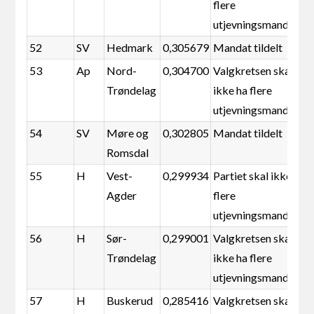
flere
utjevningsmandater
52
SV
Hedmark
0,305679
Mandat tildelt
53
Ap
Nord-
0,304700
Valgkretsen skal
Trøndelag
ikke ha flere
utjevningsmandater
54
SV
Møre og
0,302805
Mandat tildelt
Romsdal
55
H
Vest-
0,299934
Partiet skal ikke ha
Agder
flere
utjevningsmandater
56
H
Sør-
0,299001
Valgkretsen skal
Trøndelag
ikke ha flere
utjevningsmandater
57
H
Buskerud
0,285416
Valgkretsen skal