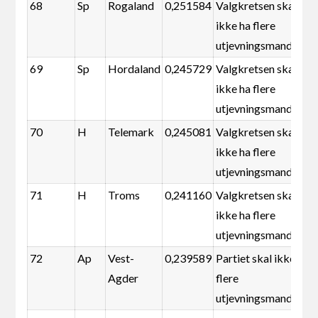
68
Sp
Rogaland
0,251584
Valgkretsen skal
ikke ha flere
utjevningsmandater
69
Sp
Hordaland
0,245729
Valgkretsen skal
ikke ha flere
utjevningsmandater
70
H
Telemark
0,245081
Valgkretsen skal
ikke ha flere
utjevningsmandater
71
H
Troms
0,241160
Valgkretsen skal
ikke ha flere
utjevningsmandater
72
Ap
Vest-
0,239589
Partiet skal ikke ha
Agder
flere
utjevningsmandater