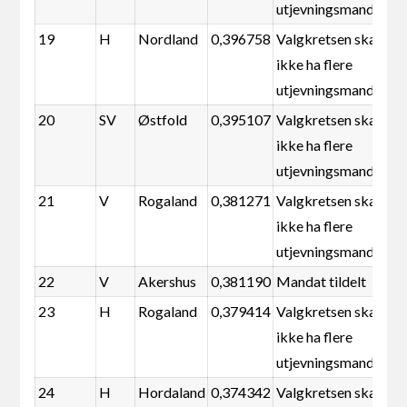
utjevningsmandater
19
H
Nordland
0,396758
Valgkretsen skal
ikke ha flere
utjevningsmandater
20
SV
Østfold
0,395107
Valgkretsen skal
ikke ha flere
utjevningsmandater
21
V
Rogaland
0,381271
Valgkretsen skal
ikke ha flere
utjevningsmandater
22
V
Akershus
0,381190
Mandat tildelt
23
H
Rogaland
0,379414
Valgkretsen skal
ikke ha flere
utjevningsmandater
24
H
Hordaland
0,374342
Valgkretsen skal