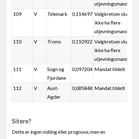
utjevningsmandater
109
V
Telemark
0,114697
Valgkretsen skal
ikke ha flere
utjevningsmandater
110
V
Troms
0,110922
Valgkretsen skal
ikke ha flere
utjevningsmandater
111
V
Sogn og
0,097204
Mandat tildelt
Fjordane
112
V
Aust-
0,085848
Mandat tildelt
Agder
Sitere?
Dette er ingen måling eller prognose, men en