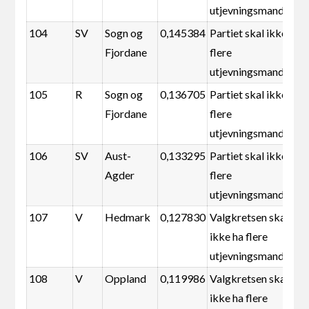
utjevningsmandater
104
SV
Sogn og
0,145384
Partiet skal ikke ha
Fjordane
flere
utjevningsmandater
105
R
Sogn og
0,136705
Partiet skal ikke ha
Fjordane
flere
utjevningsmandater
106
SV
Aust-
0,133295
Partiet skal ikke ha
Agder
flere
utjevningsmandater
107
V
Hedmark
0,127830
Valgkretsen skal
ikke ha flere
utjevningsmandater
108
V
Oppland
0,119986
Valgkretsen skal
ikke ha flere