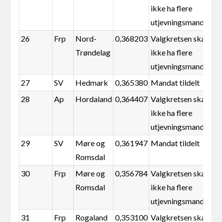
ikke ha flere
utjevningsmandater
26
Frp
Nord-
0,368203
Valgkretsen skal
Trøndelag
ikke ha flere
utjevningsmandater
27
SV
Hedmark
0,365380
Mandat tildelt
28
Ap
Hordaland
0,364407
Valgkretsen skal
ikke ha flere
utjevningsmandater
29
SV
Møre og
0,361947
Mandat tildelt
Romsdal
30
Frp
Møre og
0,356784
Valgkretsen skal
Romsdal
ikke ha flere
utjevningsmandater
31
Frp
Rogaland
0,353100
Valgkretsen skal