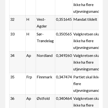
ikke ha flere
utjevningsmandater
32
H
Vest-
0,351645
Mandat tildelt
Agder
33
H
Sør-
0,350565
Valgkretsen skal
Trøndelag
ikke ha flere
utjevningsmandater
34
Ap
Nordland
0,349260
Valgkretsen skal
ikke ha flere
utjevningsmandater
35
Frp
Finnmark
0,347474
Partiet skal ikke ha
flere
utjevningsmandater
36
Ap
Østfold
0,340464
Valgkretsen skal
ikke ha flere