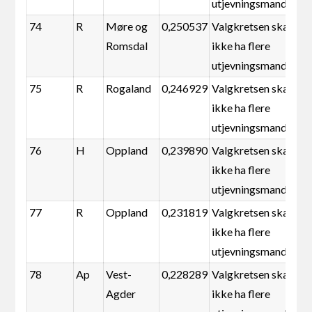
utjevningsmandater
74
R
Møre og
0,250537
Valgkretsen skal
Romsdal
ikke ha flere
utjevningsmandater
75
R
Rogaland
0,246929
Valgkretsen skal
ikke ha flere
utjevningsmandater
76
H
Oppland
0,239890
Valgkretsen skal
ikke ha flere
utjevningsmandater
77
R
Oppland
0,231819
Valgkretsen skal
ikke ha flere
utjevningsmandater
78
Ap
Vest-
0,228289
Valgkretsen skal
Agder
ikke ha flere