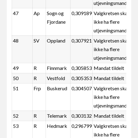
utjevningsmandater
47
Ap
Sogn og
0,309189
Valgkretsen skal
Fjordane
ikke ha flere
utjevningsmandater
48
SV
Oppland
0,307921
Valgkretsen skal
ikke ha flere
utjevningsmandater
49
R
Finnmark
0,305853
Mandat tildelt
50
R
Vestfold
0,305353
Mandat tildelt
51
Frp
Buskerud
0,304507
Valgkretsen skal
ikke ha flere
utjevningsmandater
52
R
Telemark
0,303132
Mandat tildelt
53
R
Hedmark
0,296799
Valgkretsen skal
ikke ha flere