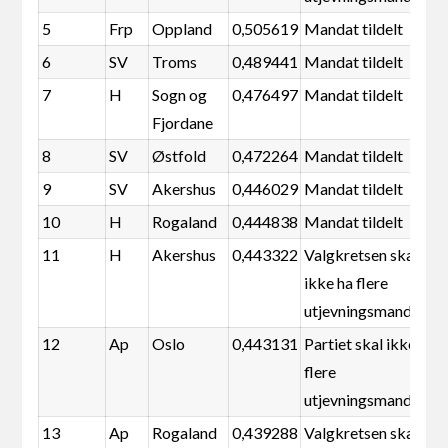
5
Frp
Oppland
0,505619
Mandat tildelt
6
SV
Troms
0,489441
Mandat tildelt
7
H
Sogn og
0,476497
Mandat tildelt
Fjordane
8
SV
Østfold
0,472264
Mandat tildelt
9
SV
Akershus
0,446029
Mandat tildelt
10
H
Rogaland
0,444838
Mandat tildelt
11
H
Akershus
0,443322
Valgkretsen skal
ikke ha flere
utjevningsmandater
12
Ap
Oslo
0,443131
Partiet skal ikke ha
flere
utjevningsmandater
13
Ap
Rogaland
0,439288
Valgkretsen skal