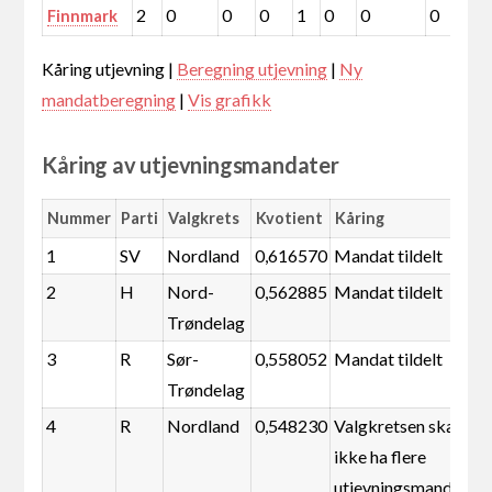
2
0
0
0
1
0
0
0
0
Finnmark
Kåring utjevning |
Beregning utjevning
|
Ny
mandatberegning
|
Vis grafikk
Kåring av utjevningsmandater
Nummer
Parti
Valgkrets
Kvotient
Kåring
1
SV
Nordland
0,616570
Mandat tildelt
2
H
Nord-
0,562885
Mandat tildelt
Trøndelag
3
R
Sør-
0,558052
Mandat tildelt
Trøndelag
4
R
Nordland
0,548230
Valgkretsen skal
ikke ha flere
utjevningsmandater