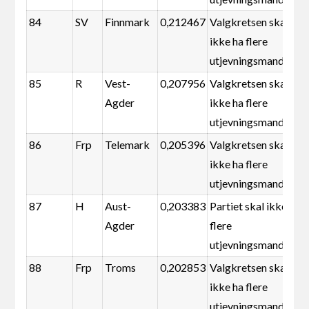
84
SV
Finnmark
0,212467
Valgkretsen skal
ikke ha flere
utjevningsmandater
85
R
Vest-
0,207956
Valgkretsen skal
Agder
ikke ha flere
utjevningsmandater
86
Frp
Telemark
0,205396
Valgkretsen skal
ikke ha flere
utjevningsmandater
87
H
Aust-
0,203383
Partiet skal ikke ha
Agder
flere
utjevningsmandater
88
Frp
Troms
0,202853
Valgkretsen skal
ikke ha flere
utjevningsmandater