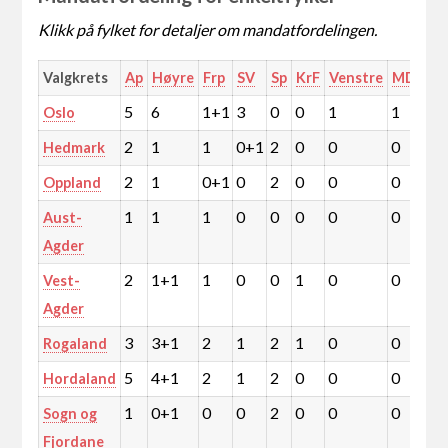
Klikk på fylket for detaljer om mandatfordelingen.
Valgkrets
Ap
Høyre
Frp
SV
Sp
KrF
Venstre
MDG
R
5
6
1+1
3
0
0
1
1
2
Oslo
2
1
1
0+1
2
0
0
0
0
Hedmark
2
1
0+1
0
2
0
0
0
0
Oppland
1
1
1
0
0
0
0
0
0
Aust-
Agder
2
1+1
1
0
0
1
0
0
0
Vest-
Agder
3
3+1
2
1
2
1
0
0
1
Rogaland
5
4+1
2
1
2
0
0
0
1
Hordaland
1
0+1
0
0
2
0
0
0
0
Sogn og
Fjordane