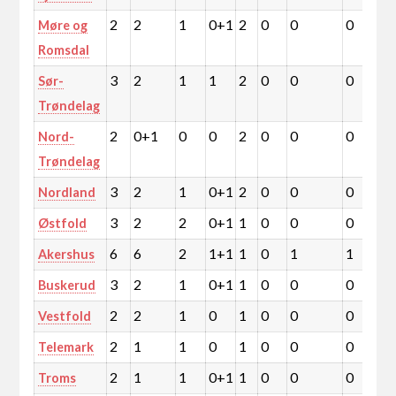
2
2
1
0+1
2
0
0
0
0
Møre og
Romsdal
3
2
1
1
2
0
0
0
0
Sør-
Trøndelag
2
0+1
0
0
2
0
0
0
0
Nord-
Trøndelag
3
2
1
0+1
2
0
0
0
0
Nordland
3
2
2
0+1
1
0
0
0
0
Østfold
6
6
2
1+1
1
0
1
1
1
Akershus
3
2
1
0+1
1
0
0
0
0
Buskerud
2
2
1
0
1
0
0
0
0
Vestfold
2
1
1
0
1
0
0
0
0
Telemark
2
1
1
0+1
1
0
0
0
0
Troms