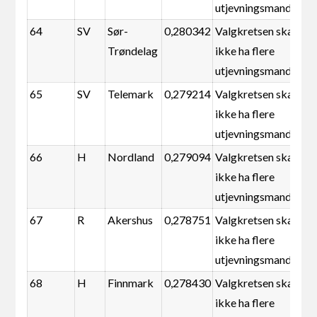
utjevningsmandater
64
SV
Sør-
0,280342
Valgkretsen skal
Trøndelag
ikke ha flere
utjevningsmandater
65
SV
Telemark
0,279214
Valgkretsen skal
ikke ha flere
utjevningsmandater
66
H
Nordland
0,279094
Valgkretsen skal
ikke ha flere
utjevningsmandater
67
R
Akershus
0,278751
Valgkretsen skal
ikke ha flere
utjevningsmandater
68
H
Finnmark
0,278430
Valgkretsen skal
ikke ha flere