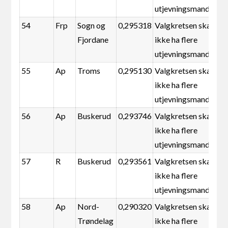
utjevningsmandater
54
Frp
Sogn og
0,295318
Valgkretsen skal
Fjordane
ikke ha flere
utjevningsmandater
55
Ap
Troms
0,295130
Valgkretsen skal
ikke ha flere
utjevningsmandater
56
Ap
Buskerud
0,293746
Valgkretsen skal
ikke ha flere
utjevningsmandater
57
R
Buskerud
0,293561
Valgkretsen skal
ikke ha flere
utjevningsmandater
58
Ap
Nord-
0,290320
Valgkretsen skal
Trøndelag
ikke ha flere