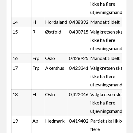
ikke ha flere
utjevningsmandater
14
H
Hordaland
0,438892
Mandat tildelt
15
R
Østfold
0,430715
Valgkretsen skal
ikke ha flere
utjevningsmandater
16
Frp
Oslo
0,428925
Mandat tildelt
17
Frp
Akershus
0,423341
Valgkretsen skal
ikke ha flere
utjevningsmandater
18
H
Oslo
0,422046
Valgkretsen skal
ikke ha flere
utjevningsmandater
19
Ap
Hedmark
0,419402
Partiet skal ikke ha
flere