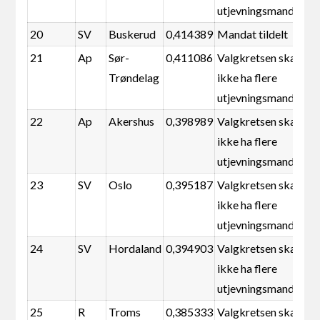
utjevningsmandater
20
SV
Buskerud
0,414389
Mandat tildelt
21
Ap
Sør-
0,411086
Valgkretsen skal
Trøndelag
ikke ha flere
utjevningsmandater
22
Ap
Akershus
0,398989
Valgkretsen skal
ikke ha flere
utjevningsmandater
23
SV
Oslo
0,395187
Valgkretsen skal
ikke ha flere
utjevningsmandater
24
SV
Hordaland
0,394903
Valgkretsen skal
ikke ha flere
utjevningsmandater
25
R
Troms
0,385333
Valgkretsen skal