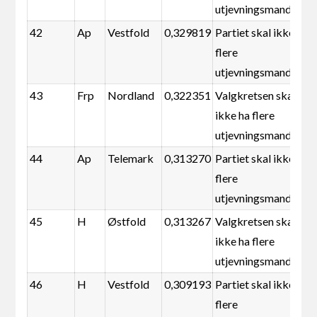
utjevningsmandater
42
Ap
Vestfold
0,329819
Partiet skal ikke ha
flere
utjevningsmandater
43
Frp
Nordland
0,322351
Valgkretsen skal
ikke ha flere
utjevningsmandater
44
Ap
Telemark
0,313270
Partiet skal ikke ha
flere
utjevningsmandater
45
H
Østfold
0,313267
Valgkretsen skal
ikke ha flere
utjevningsmandater
46
H
Vestfold
0,309193
Partiet skal ikke ha
flere