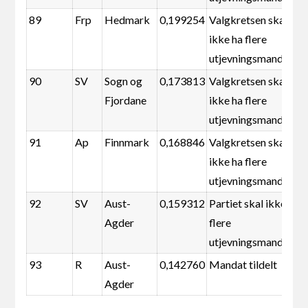
89
Frp
Hedmark
0,199254
Valgkretsen skal
ikke ha flere
utjevningsmandater
90
SV
Sogn og
0,173813
Valgkretsen skal
Fjordane
ikke ha flere
utjevningsmandater
91
Ap
Finnmark
0,168846
Valgkretsen skal
ikke ha flere
utjevningsmandater
92
SV
Aust-
0,159312
Partiet skal ikke ha
Agder
flere
utjevningsmandater
93
R
Aust-
0,142760
Mandat tildelt
Agder