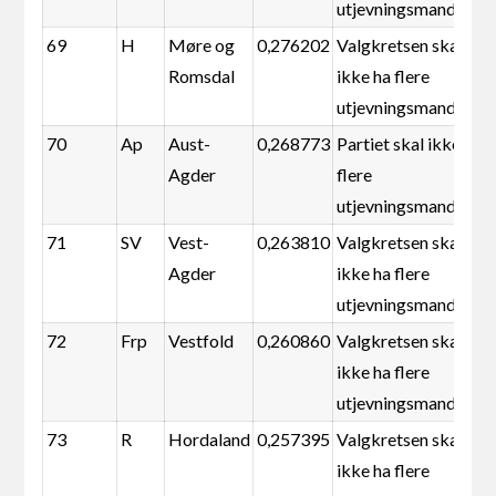
utjevningsmandater
69
H
Møre og
0,276202
Valgkretsen skal
Romsdal
ikke ha flere
utjevningsmandater
70
Ap
Aust-
0,268773
Partiet skal ikke ha
Agder
flere
utjevningsmandater
71
SV
Vest-
0,263810
Valgkretsen skal
Agder
ikke ha flere
utjevningsmandater
72
Frp
Vestfold
0,260860
Valgkretsen skal
ikke ha flere
utjevningsmandater
73
R
Hordaland
0,257395
Valgkretsen skal
ikke ha flere