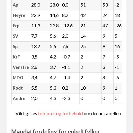
28,0
28,0
0,0
51
53
-2
Ap
22,9
14,6
8,2
42
24
18
Høyre
11,3
23,8
-12,6
21
47
-26
Frp
7,7
5,6
2,0
14
9
5
SV
13,2
5,6
7,6
25
9
16
Sp
3,5
4,2
-0,7
2
7
-5
KrF
2,6
3,7
-1,1
2
3
-1
Venstre
3,4
4,7
-1,4
2
8
-6
MDG
5,5
5,3
0,2
10
9
1
Rødt
2,0
4,3
-2,3
0
0
0
Andre
Viktig: Les
fotnoter og forbehold
om denne tabellen
Mandatfordeling for enkeltfylker