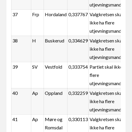
utjevningsmandater
37
Frp
Hordaland
0,337767
Valgkretsen skal
ikke ha flere
utjevningsmandater
38
H
Buskerud
0,334629
Valgkretsen skal
ikke ha flere
utjevningsmandater
39
SV
Vestfold
0,333754
Partiet skal ikke ha
flere
utjevningsmandater
40
Ap
Oppland
0,332259
Valgkretsen skal
ikke ha flere
utjevningsmandater
41
Ap
Møre og
0,330113
Valgkretsen skal
Romsdal
ikke ha flere