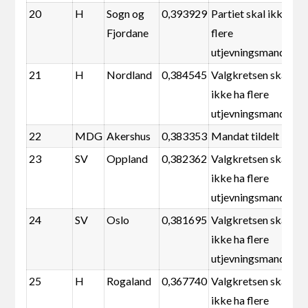
20
H
Sogn og
0,393929
Partiet skal ikke ha
Fjordane
flere
utjevningsmandater
21
H
Nordland
0,384545
Valgkretsen skal
ikke ha flere
utjevningsmandater
22
MDG
Akershus
0,383353
Mandat tildelt
23
SV
Oppland
0,382362
Valgkretsen skal
ikke ha flere
utjevningsmandater
24
SV
Oslo
0,381695
Valgkretsen skal
ikke ha flere
utjevningsmandater
25
H
Rogaland
0,367740
Valgkretsen skal
ikke ha flere