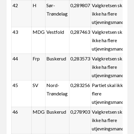
42
H
Sør-
0,289807
Valgkretsen skal
Trøndelag
ikke ha flere
utjevningsmandater
43
MDG
Vestfold
0,287463
Valgkretsen skal
ikke ha flere
utjevningsmandater
44
Frp
Buskerud
0,283573
Valgkretsen skal
ikke ha flere
utjevningsmandater
45
SV
Nord-
0,283256
Partiet skal ikke ha
Trøndelag
flere
utjevningsmandater
46
MDG
Buskerud
0,278903
Valgkretsen skal
ikke ha flere
utjevningsmandater