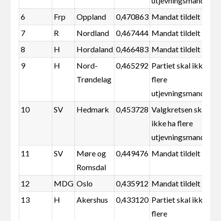
utjevningsmandater
6
Frp
Oppland
0,470863
Mandat tildelt
7
R
Nordland
0,467444
Mandat tildelt
8
H
Hordaland
0,466483
Mandat tildelt
9
H
Nord-
0,465292
Partiet skal ikke ha
Trøndelag
flere
utjevningsmandater
10
SV
Hedmark
0,453728
Valgkretsen skal
ikke ha flere
utjevningsmandater
11
SV
Møre og
0,449476
Mandat tildelt
Romsdal
12
MDG
Oslo
0,435912
Mandat tildelt
13
H
Akershus
0,433120
Partiet skal ikke ha
flere