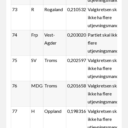
73
R
Rogaland
0,210532
Valgkretsen skal
ikke ha flere
utjevningsmandater
74
Frp
Vest-
0,203020
Partiet skal ikke ha
Agder
flere
utjevningsmandater
75
SV
Troms
0,202597
Valgkretsen skal
ikke ha flere
utjevningsmandater
76
MDG
Troms
0,201658
Valgkretsen skal
ikke ha flere
utjevningsmandater
77
H
Oppland
0,198316
Valgkretsen skal
ikke ha flere
utjevningsmandater