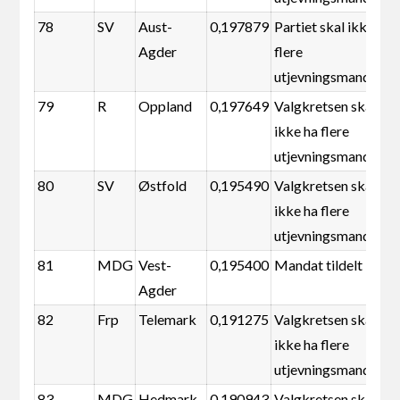
78
SV
Aust-
0,197879
Partiet skal ikke ha
Agder
flere
utjevningsmandater
79
R
Oppland
0,197649
Valgkretsen skal
ikke ha flere
utjevningsmandater
80
SV
Østfold
0,195490
Valgkretsen skal
ikke ha flere
utjevningsmandater
81
MDG
Vest-
0,195400
Mandat tildelt
Agder
82
Frp
Telemark
0,191275
Valgkretsen skal
ikke ha flere
utjevningsmandater
83
MDG
Hedmark
0,190943
Valgkretsen skal