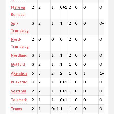
2
2
1
0+1
2
0
0
0
0
Møre og
Romsdal
3
2
1
1
2
0
0
0+1
0
Sør-
Trøndelag
2
0
0
0
2
0
0
0
0
Nord-
Trøndelag
3
1
1
1
2
0
0
0
0
Nordland
3
2
1
1
1
0
0
0
0
Østfold
6
5
2
2
1
0
1
1+1
1
Akershus
3
2
1
0+1
1
0
0
0
0
Buskerud
2
2
1
0+1
1
0
0
0
0
Vestfold
2
1
1
0+1
1
0
0
0
0
Telemark
2
1
0+1
1
1
0
0
0
0
Troms