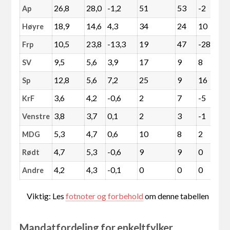
26,8
28,0
-1,2
51
53
-2
Ap
18,9
14,6
4,3
34
24
10
Høyre
10,5
23,8
-13,3
19
47
-28
Frp
9,5
5,6
3,9
17
9
8
SV
12,8
5,6
7,2
25
9
16
Sp
3,6
4,2
-0,6
2
7
-5
KrF
3,8
3,7
0,1
2
3
-1
Venstre
5,3
4,7
0,6
10
8
2
MDG
4,7
5,3
-0,6
9
9
0
Rødt
4,2
4,3
-0,1
0
0
0
Andre
Viktig: Les
fotnoter og forbehold
om denne tabellen
Mandatfordeling for enkeltfylker