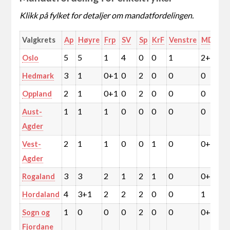
Klikk på fylket for detaljer om mandatfordelingen.
Valgkrets
Ap
Høyre
Frp
SV
Sp
KrF
Venstre
MDG
R
5
5
1
4
0
0
1
2+1
1
Oslo
3
1
0+1
0
2
0
0
0
0
Hedmark
2
1
0+1
0
2
0
0
0
0
Oppland
1
1
1
0
0
0
0
0
0
Aust-
Agder
2
1
1
0
0
1
0
0+1
0
Vest-
Agder
3
3
2
1
2
1
0
0+1
1
Rogaland
4
3+1
2
2
2
0
0
1
1
Hordaland
1
0
0
0
2
0
0
0+1
0
Sogn og
Fjordane