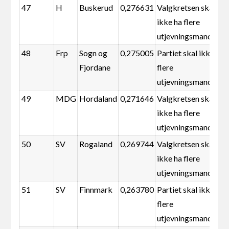
47
H
Buskerud
0,276631
Valgkretsen skal
ikke ha flere
utjevningsmandater
48
Frp
Sogn og
0,275005
Partiet skal ikke ha
Fjordane
flere
utjevningsmandater
49
MDG
Hordaland
0,271646
Valgkretsen skal
ikke ha flere
utjevningsmandater
50
SV
Rogaland
0,269744
Valgkretsen skal
ikke ha flere
utjevningsmandater
51
SV
Finnmark
0,263780
Partiet skal ikke ha
flere
utjevningsmandater