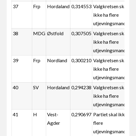
37
Frp
Hordaland
0,314553
Valgkretsen skal
ikke ha flere
utjevningsmandater
38
MDG
Østfold
0,307505
Valgkretsen skal
ikke ha flere
utjevningsmandater
39
Frp
Nordland
0,300210
Valgkretsen skal
ikke ha flere
utjevningsmandater
40
SV
Hordaland
0,294238
Valgkretsen skal
ikke ha flere
utjevningsmandater
41
H
Vest-
0,290697
Partiet skal ikke ha
Agder
flere
utjevningsmandater