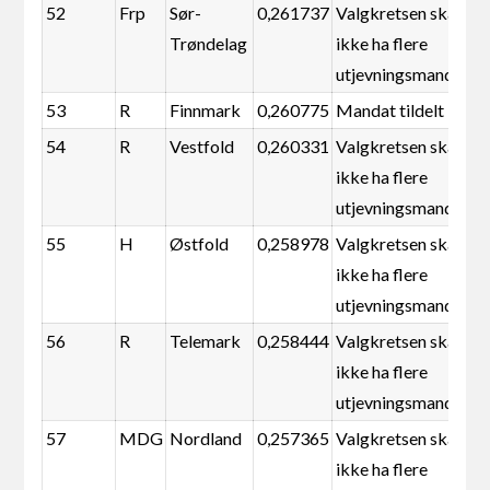
52
Frp
Sør-
0,261737
Valgkretsen skal
Trøndelag
ikke ha flere
utjevningsmandater
53
R
Finnmark
0,260775
Mandat tildelt
54
R
Vestfold
0,260331
Valgkretsen skal
ikke ha flere
utjevningsmandater
55
H
Østfold
0,258978
Valgkretsen skal
ikke ha flere
utjevningsmandater
56
R
Telemark
0,258444
Valgkretsen skal
ikke ha flere
utjevningsmandater
57
MDG
Nordland
0,257365
Valgkretsen skal
ikke ha flere