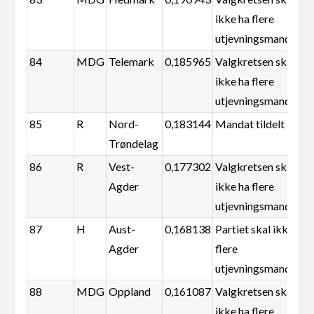
ikke ha flere
utjevningsmandater
84
MDG
Telemark
0,185965
Valgkretsen skal
ikke ha flere
utjevningsmandater
85
R
Nord-
0,183144
Mandat tildelt
Trøndelag
86
R
Vest-
0,177302
Valgkretsen skal
Agder
ikke ha flere
utjevningsmandater
87
H
Aust-
0,168138
Partiet skal ikke ha
Agder
flere
utjevningsmandater
88
MDG
Oppland
0,161087
Valgkretsen skal
ikke ha flere