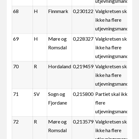
utjevningsmandater
68
H
Finnmark
0,230122
Valgkretsen skal
ikke ha flere
utjevningsmandater
69
H
Møre og
0,228327
Valgkretsen skal
Romsdal
ikke ha flere
utjevningsmandater
70
R
Hordaland
0,219459
Valgkretsen skal
ikke ha flere
utjevningsmandater
71
SV
Sogn og
0,215800
Partiet skal ikke ha
Fjordane
flere
utjevningsmandater
72
R
Møre og
0,213579
Valgkretsen skal
Romsdal
ikke ha flere
utjevningsmandater