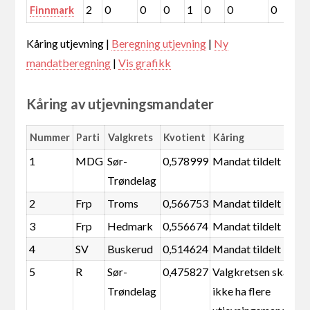
2
0
0
0
1
0
0
0
0
Finnmark
Kåring utjevning |
Beregning utjevning
|
Ny
mandatberegning
|
Vis grafikk
Kåring av utjevningsmandater
Nummer
Parti
Valgkrets
Kvotient
Kåring
1
MDG
Sør-
0,578999
Mandat tildelt
Trøndelag
2
Frp
Troms
0,566753
Mandat tildelt
3
Frp
Hedmark
0,556674
Mandat tildelt
4
SV
Buskerud
0,514624
Mandat tildelt
5
R
Sør-
0,475827
Valgkretsen skal
Trøndelag
ikke ha flere