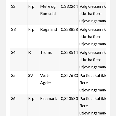
32
Frp
Møre og
0,332264
Valgkretsen skal
Romsdal
ikke ha flere
utjevningsmandater
33
Frp
Rogaland
0,328828
Valgkretsen skal
ikke ha flere
utjevningsmandater
34
R
Troms
0,328514
Valgkretsen skal
ikke ha flere
utjevningsmandater
35
SV
Vest-
0,327630
Partiet skal ikke ha
Agder
flere
utjevningsmandater
36
Frp
Finnmark
0,323583
Partiet skal ikke ha
flere
utjevningsmandater