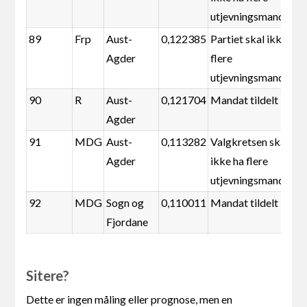
utjevningsmandater
89
Frp
Aust-
0,122385
Partiet skal ikke ha
Agder
flere
utjevningsmandater
90
R
Aust-
0,121704
Mandat tildelt
Agder
91
MDG
Aust-
0,113282
Valgkretsen skal
Agder
ikke ha flere
utjevningsmandater
92
MDG
Sogn og
0,110011
Mandat tildelt
Fjordane
Sitere?
Dette er ingen måling eller prognose, men en