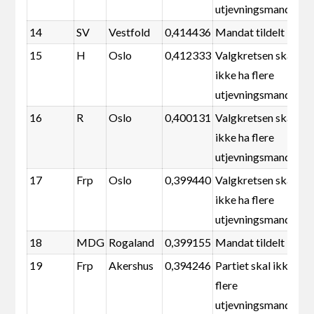
utjevningsmandater
14
SV
Vestfold
0,414436
Mandat tildelt
15
H
Oslo
0,412333
Valgkretsen skal
ikke ha flere
utjevningsmandater
16
R
Oslo
0,400131
Valgkretsen skal
ikke ha flere
utjevningsmandater
17
Frp
Oslo
0,399440
Valgkretsen skal
ikke ha flere
utjevningsmandater
18
MDG
Rogaland
0,399155
Mandat tildelt
19
Frp
Akershus
0,394246
Partiet skal ikke ha
flere
utjevningsmandater