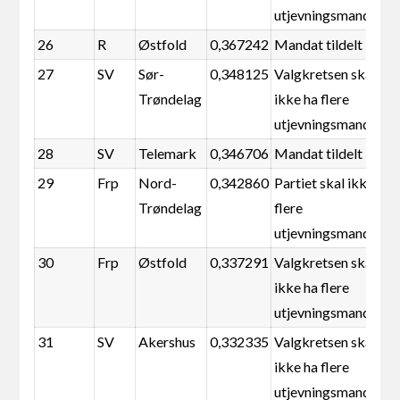
utjevningsmandater
26
R
Østfold
0,367242
Mandat tildelt
27
SV
Sør-
0,348125
Valgkretsen skal
Trøndelag
ikke ha flere
utjevningsmandater
28
SV
Telemark
0,346706
Mandat tildelt
29
Frp
Nord-
0,342860
Partiet skal ikke ha
Trøndelag
flere
utjevningsmandater
30
Frp
Østfold
0,337291
Valgkretsen skal
ikke ha flere
utjevningsmandater
31
SV
Akershus
0,332335
Valgkretsen skal
ikke ha flere
utjevningsmandater