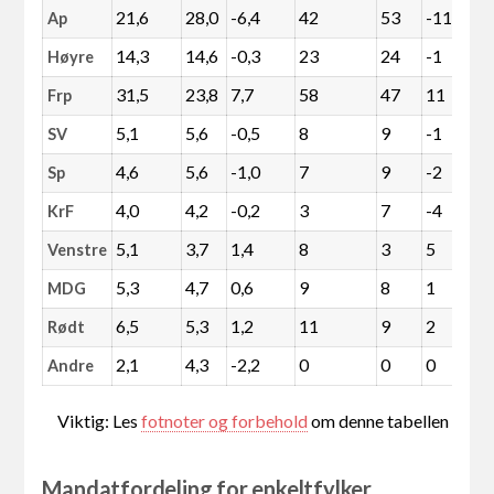
21,6
28,0
-6,4
42
53
-11
Ap
14,3
14,6
-0,3
23
24
-1
Høyre
31,5
23,8
7,7
58
47
11
Frp
5,1
5,6
-0,5
8
9
-1
SV
4,6
5,6
-1,0
7
9
-2
Sp
4,0
4,2
-0,2
3
7
-4
KrF
5,1
3,7
1,4
8
3
5
Venstre
5,3
4,7
0,6
9
8
1
MDG
6,5
5,3
1,2
11
9
2
Rødt
2,1
4,3
-2,2
0
0
0
Andre
Viktig: Les
fotnoter og forbehold
om denne tabellen
Mandatfordeling for enkeltfylker