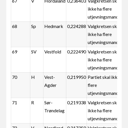
67
V
Hordaland
0,236403
Valgkretsen skal
ikke ha flere
utjevningsmandater
68
Sp
Hedmark
0,224288
Valgkretsen skal
ikke ha flere
utjevningsmandater
69
SV
Vestfold
0,222490
Valgkretsen skal
ikke ha flere
utjevningsmandater
70
H
Vest-
0,219950
Partiet skal ikke ha
Agder
flere
utjevningsmandater
71
R
Sør-
0,219338
Valgkretsen skal
Trøndelag
ikke ha flere
utjevningsmandater
72
V
Nordland
0,217350
Valgkretsen skal