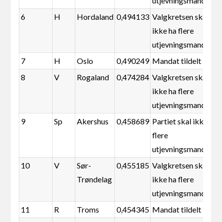
utjevningsmandater
6
H
Hordaland
0,494133
Valgkretsen skal
ikke ha flere
utjevningsmandater
7
H
Oslo
0,490249
Mandat tildelt
8
V
Rogaland
0,474284
Valgkretsen skal
ikke ha flere
utjevningsmandater
9
Sp
Akershus
0,458689
Partiet skal ikke ha
flere
utjevningsmandater
10
V
Sør-
0,455185
Valgkretsen skal
Trøndelag
ikke ha flere
utjevningsmandater
11
R
Troms
0,454345
Mandat tildelt