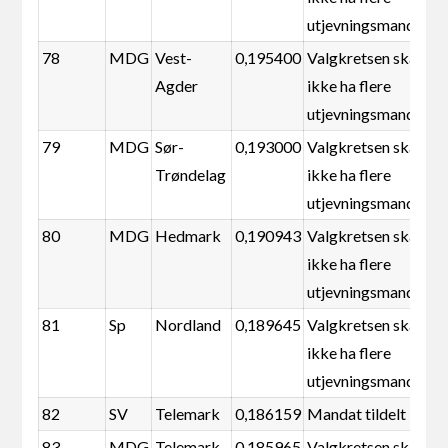
utjevningsmandater
78
MDG
Vest-
0,195400
Valgkretsen skal
Agder
ikke ha flere
utjevningsmandater
79
MDG
Sør-
0,193000
Valgkretsen skal
Trøndelag
ikke ha flere
utjevningsmandater
80
MDG
Hedmark
0,190943
Valgkretsen skal
ikke ha flere
utjevningsmandater
81
Sp
Nordland
0,189645
Valgkretsen skal
ikke ha flere
utjevningsmandater
82
SV
Telemark
0,186159
Mandat tildelt
83
MDG
Telemark
0,185965
Valgkretsen skal