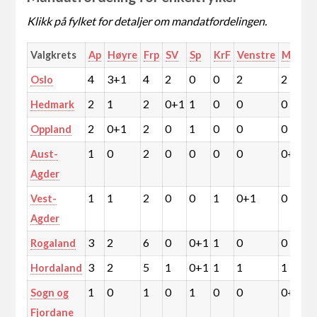
Klikk på fylket for detaljer om mandatfordelingen.
Valgkrets
Ap
Høyre
Frp
SV
Sp
KrF
Venstre
MDG
4
3+1
4
2
0
0
2
2
Oslo
2
1
2
0+1
1
0
0
0
Hedmark
2
0+1
2
0
1
0
0
0
Oppland
1
0
2
0
0
0
0
0+1
Aust-
Agder
1
1
2
0
0
1
0+1
0
Vest-
Agder
3
2
6
0
0+1
1
0
0
Rogaland
3
2
5
1
0+1
1
1
1
Hordaland
1
0
1
0
1
0
0
0+1
Sogn og
Fjordane