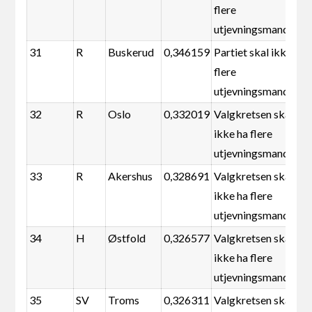
flere
utjevningsmandater
31
R
Buskerud
0,346159
Partiet skal ikke ha
flere
utjevningsmandater
32
R
Oslo
0,332019
Valgkretsen skal
ikke ha flere
utjevningsmandater
33
R
Akershus
0,328691
Valgkretsen skal
ikke ha flere
utjevningsmandater
34
H
Østfold
0,326577
Valgkretsen skal
ikke ha flere
utjevningsmandater
35
SV
Troms
0,326311
Valgkretsen skal