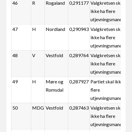
46
R
Rogaland
0,291177
Valgkretsen skal
ikke ha flere
utjevningsmandater
47
H
Nordland
0,290943
Valgkretsen skal
ikke ha flere
utjevningsmandater
48
V
Vestfold
0,289764
Valgkretsen skal
ikke ha flere
utjevningsmandater
49
H
Møre og
0,287927
Partiet skal ikke ha
Romsdal
flere
utjevningsmandater
50
MDG
Vestfold
0,287463
Valgkretsen skal
ikke ha flere
utjevningsmandater