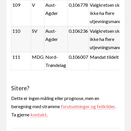
109
V
Aust-
0,106778
Valgkretsen skal
Agder
ikke ha flere
utjevningsmandater
110
SV
Aust-
0,106236
Valgkretsen skal
Agder
ikke ha flere
utjevningsmandater
111
MDG
Nord-
0,106007
Mandat tildelt
Trøndelag
Sitere?
Dette er ingen måling eller prognose, men en
beregning med stramme
forutsetninger og feilkilder
.
Ta gjerne
kontakt
.