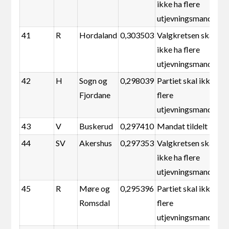
ikke ha flere
utjevningsmandater
41
R
Hordaland
0,303503
Valgkretsen skal
ikke ha flere
utjevningsmandater
42
H
Sogn og
0,298039
Partiet skal ikke ha
Fjordane
flere
utjevningsmandater
43
V
Buskerud
0,297410
Mandat tildelt
44
SV
Akershus
0,297353
Valgkretsen skal
ikke ha flere
utjevningsmandater
45
R
Møre og
0,295396
Partiet skal ikke ha
Romsdal
flere
utjevningsmandater