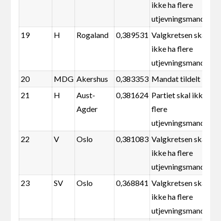
ikke ha flere
utjevningsmandater
19
H
Rogaland
0,389531
Valgkretsen skal
ikke ha flere
utjevningsmandater
20
MDG
Akershus
0,383353
Mandat tildelt
21
H
Aust-
0,381624
Partiet skal ikke ha
Agder
flere
utjevningsmandater
22
V
Oslo
0,381083
Valgkretsen skal
ikke ha flere
utjevningsmandater
23
SV
Oslo
0,368841
Valgkretsen skal
ikke ha flere
utjevningsmandater