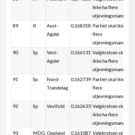
ikke ha flere
utjevningsmandater
89
R
Aust-
0,168318
Partiet skal ikke ha
Agder
flere
utjevningsmandater
90
Sp
Vest-
0,166131
Valgkretsen skal
Agder
ikke ha flere
utjevningsmandater
91
Sp
Nord-
0,162739
Partiet skal ikke ha
Trøndelag
flere
utjevningsmandater
92
Sp
Vestfold
0,162633
Valgkretsen skal
ikke ha flere
utjevningsmandater
93
MDG
Oppland
0,161087
Valgkretsen skal