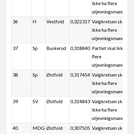
ikke ha flere
utjevningsmandater
36
H
Vestfold
0,322317
Valgkretsen skal
ikke ha flere
utjevningsmandater
37
Sp
Buskerud
0,318840
Partiet skal ikke ha
flere
utjevningsmandater
38
Sp
Østfold
0,317454
Valgkretsen skal
ikke ha flere
utjevningsmandater
39
SV
Østfold
0,314843
Valgkretsen skal
ikke ha flere
utjevningsmandater
40
MDG
Østfold
0,307505
Valgkretsen skal