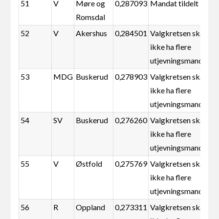
51
V
Møre og
0,287093
Mandat tildelt
Romsdal
52
V
Akershus
0,284501
Valgkretsen skal
ikke ha flere
utjevningsmandater
53
MDG
Buskerud
0,278903
Valgkretsen skal
ikke ha flere
utjevningsmandater
54
SV
Buskerud
0,276260
Valgkretsen skal
ikke ha flere
utjevningsmandater
55
V
Østfold
0,275769
Valgkretsen skal
ikke ha flere
utjevningsmandater
56
R
Oppland
0,273311
Valgkretsen skal