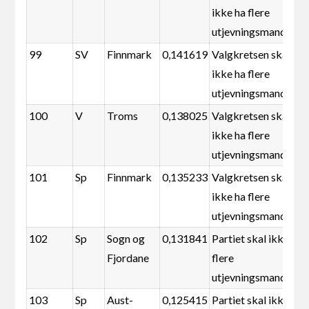
ikke ha flere
utjevningsmandater
99
SV
Finnmark
0,141619
Valgkretsen skal
ikke ha flere
utjevningsmandater
100
V
Troms
0,138025
Valgkretsen skal
ikke ha flere
utjevningsmandater
101
Sp
Finnmark
0,135233
Valgkretsen skal
ikke ha flere
utjevningsmandater
102
Sp
Sogn og
0,131841
Partiet skal ikke ha
Fjordane
flere
utjevningsmandater
103
Sp
Aust-
0,125415
Partiet skal ikke ha