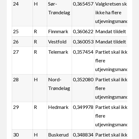
24
H
Sør-
0,365457
Valgkretsen skal
Trøndelag
ikke ha flere
utjevningsmandater
25
R
Finnmark
0,360622
Mandat tildelt
26
R
Vestfold
0,360053
Mandat tildelt
27
R
Telemark
0,357454
Partiet skal ikke ha
flere
utjevningsmandater
28
H
Nord-
0,352080
Partiet skal ikke ha
Trøndelag
flere
utjevningsmandater
29
R
Hedmark
0,349978
Partiet skal ikke ha
flere
utjevningsmandater
30
H
Buskerud
0,348834
Partiet skal ikke ha