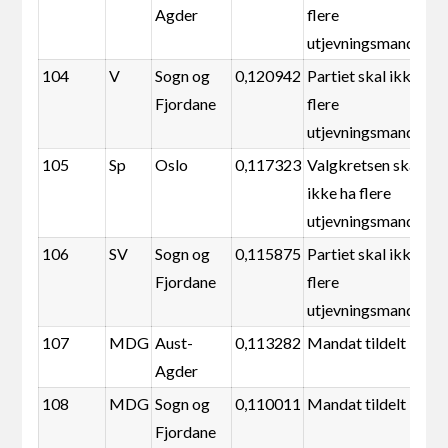
Agder
flere
utjevningsmandater
104
V
Sogn og
0,120942
Partiet skal ikke ha
Fjordane
flere
utjevningsmandater
105
Sp
Oslo
0,117323
Valgkretsen skal
ikke ha flere
utjevningsmandater
106
SV
Sogn og
0,115875
Partiet skal ikke ha
Fjordane
flere
utjevningsmandater
107
MDG
Aust-
0,113282
Mandat tildelt
Agder
108
MDG
Sogn og
0,110011
Mandat tildelt
Fjordane