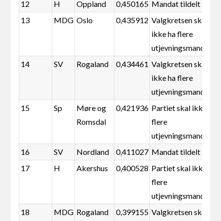
12
H
Oppland
0,450165
Mandat tildelt
13
MDG
Oslo
0,435912
Valgkretsen skal
ikke ha flere
utjevningsmandater
14
SV
Rogaland
0,434461
Valgkretsen skal
ikke ha flere
utjevningsmandater
15
Sp
Møre og
0,421936
Partiet skal ikke ha
Romsdal
flere
utjevningsmandater
16
SV
Nordland
0,411027
Mandat tildelt
17
H
Akershus
0,400528
Partiet skal ikke ha
flere
utjevningsmandater
18
MDG
Rogaland
0,399155
Valgkretsen skal