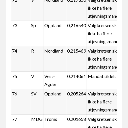
ikke ha flere
utjevningsmandater
73
Sp
Oppland
0,216540
Valgkretsen skal
ikke ha flere
utjevningsmandater
74
R
Nordland
0,215469
Valgkretsen skal
ikke ha flere
utjevningsmandater
75
V
Vest-
0,214061
Mandat tildelt
Agder
76
SV
Oppland
0,205264
Valgkretsen skal
ikke ha flere
utjevningsmandater
77
MDG
Troms
0,201658
Valgkretsen skal
ikke ha flere