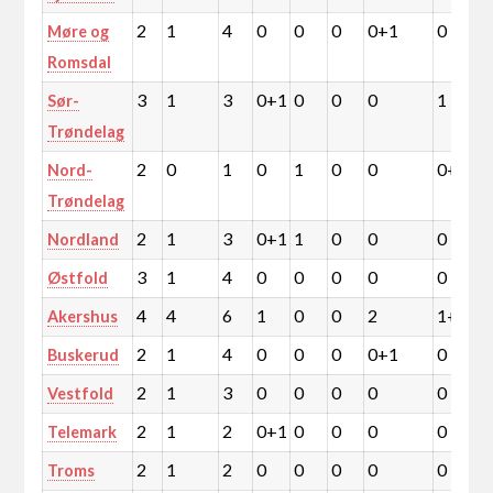
2
1
4
0
0
0
0+1
0
Møre og
Romsdal
3
1
3
0+1
0
0
0
1
Sør-
Trøndelag
2
0
1
0
1
0
0
0+1
Nord-
Trøndelag
2
1
3
0+1
1
0
0
0
Nordland
3
1
4
0
0
0
0
0
Østfold
4
4
6
1
0
0
2
1+1
Akershus
2
1
4
0
0
0
0+1
0
Buskerud
2
1
3
0
0
0
0
0
Vestfold
2
1
2
0+1
0
0
0
0
Telemark
2
1
2
0
0
0
0
0
Troms