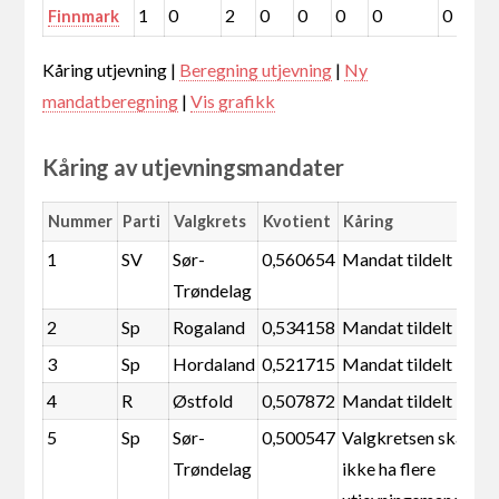
1
0
2
0
0
0
0
0
Finnmark
Kåring utjevning |
Beregning utjevning
|
Ny
mandatberegning
|
Vis grafikk
Kåring av utjevningsmandater
Nummer
Parti
Valgkrets
Kvotient
Kåring
1
SV
Sør-
0,560654
Mandat tildelt
Trøndelag
2
Sp
Rogaland
0,534158
Mandat tildelt
3
Sp
Hordaland
0,521715
Mandat tildelt
4
R
Østfold
0,507872
Mandat tildelt
5
Sp
Sør-
0,500547
Valgkretsen skal
Trøndelag
ikke ha flere