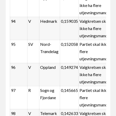
ikke ha flere
utjevningsmandater
94
V
Hedmark
0,159035
Valgkretsen skal
ikke ha flere
utjevningsmandater
95
SV
Nord-
0,152058
Partiet skal ikke ha
Trøndelag
flere
utjevningsmandater
96
V
Oppland
0,149274
Valgkretsen skal
ikke ha flere
utjevningsmandater
97
R
Sogn og
0,145665
Partiet skal ikke ha
Fjordane
flere
utjevningsmandater
98
V
Telemark
0,142633
Valgkretsen skal