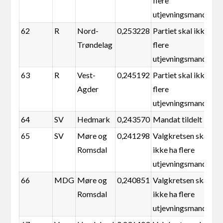
flere
utjevningsmandater
62
R
Nord-
0,253228
Partiet skal ikke ha
Trøndelag
flere
utjevningsmandater
63
R
Vest-
0,245192
Partiet skal ikke ha
Agder
flere
utjevningsmandater
64
SV
Hedmark
0,243570
Mandat tildelt
65
SV
Møre og
0,241298
Valgkretsen skal
Romsdal
ikke ha flere
utjevningsmandater
66
MDG
Møre og
0,240851
Valgkretsen skal
Romsdal
ikke ha flere
utjevningsmandater