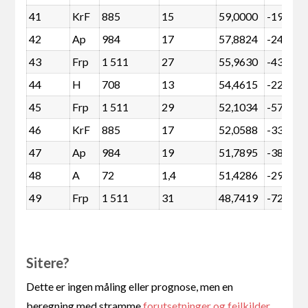
41
KrF
885
15
59,0000
-195
42
Ap
984
17
57,8824
-240
43
Frp
1 511
27
55,9630
-432
44
H
708
13
54,4615
-228
45
Frp
1 511
29
52,1034
-576
46
KrF
885
17
52,0588
-339
47
Ap
984
19
51,7895
-384
48
A
72
1,4
51,4286
-29
49
Frp
1 511
31
48,7419
-720
Sitere?
Dette er ingen måling eller prognose, men en
beregning med stramme
forutsetninger og feilkilder
.