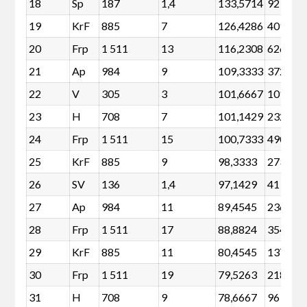
18
Sp
187
1,4
133,5714
92
19
KrF
885
7
126,4286
409
20
Frp
1 511
13
116,2308
626
21
Ap
984
9
109,3333
372
22
V
305
3
101,6667
101
23
H
708
7
101,1429
232
24
Frp
1 511
15
100,7333
490
25
KrF
885
9
98,3333
273
26
SV
136
1,4
97,1429
41
27
Ap
984
11
89,4545
236
28
Frp
1 511
17
88,8824
354
29
KrF
885
11
80,4545
137
30
Frp
1 511
19
79,5263
218
31
H
708
9
78,6667
96