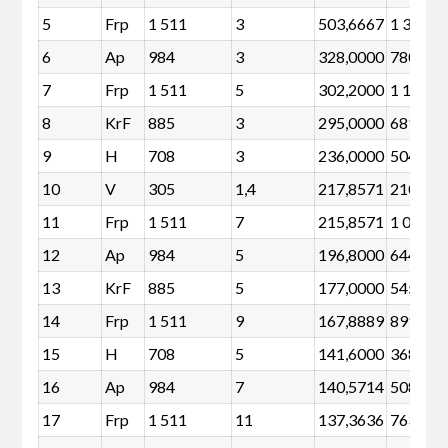
5
Frp
1 511
3
503,6667
1 307
6
Ap
984
3
328,0000
780
7
Frp
1 511
5
302,2000
1 171
8
KrF
885
3
295,0000
681
9
H
708
3
236,0000
504
10
V
305
1,4
217,8571
210
11
Frp
1 511
7
215,8571
1 035
12
Ap
984
5
196,8000
644
13
KrF
885
5
177,0000
545
14
Frp
1 511
9
167,8889
899
15
H
708
5
141,6000
368
16
Ap
984
7
140,5714
508
17
Frp
1 511
11
137,3636
763