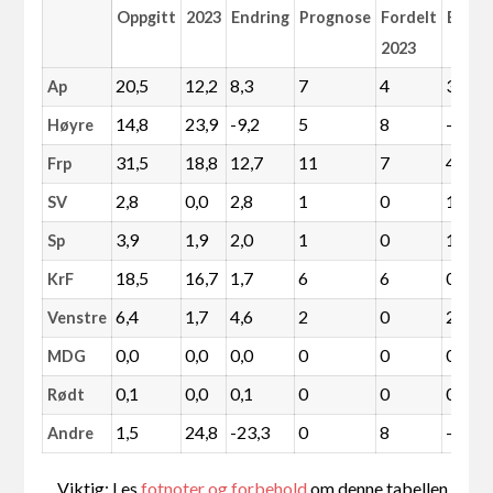
Oppgitt
2023
Endring
Prognose
Fordelt
Endri
2023
20,5
12,2
8,3
7
4
3
Ap
14,8
23,9
-9,2
5
8
-3
Høyre
31,5
18,8
12,7
11
7
4
Frp
2,8
0,0
2,8
1
0
1
SV
3,9
1,9
2,0
1
0
1
Sp
18,5
16,7
1,7
6
6
0
KrF
6,4
1,7
4,6
2
0
2
Venstre
0,0
0,0
0,0
0
0
0
MDG
0,1
0,0
0,1
0
0
0
Rødt
1,5
24,8
-23,3
0
8
-8
Andre
Viktig: Les
fotnoter og forbehold
om denne tabellen