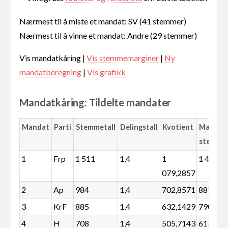
Nærmest til å miste et mandat: SV (41 stemmer)
Nærmest til å vinne et mandat: Andre (29 stemmer)
Vis mandatkåring |
Vis stemmemarginer
|
Ny
mandatberegning
|
Vis grafikk
Mandatkåring: Tildelte mandater
Mandat
Parti
Stemmetall
Delingstall
Kvotient
Margin
stemme
1
Frp
1 511
1,4
1
1 416
079,2857
2
Ap
984
1,4
702,8571
889
3
KrF
885
1,4
632,1429
790
4
H
708
1,4
505,7143
613