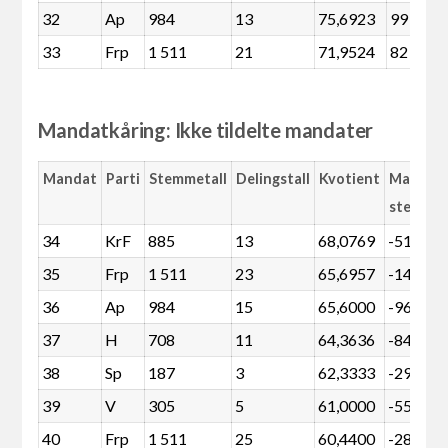
32
Ap
984
13
75,6923
99
33
Frp
1 511
21
71,9524
82
Mandatkåring: Ikke tildelte mandater
Mandat
Parti
Stemmetall
Delingstall
Kvotient
Margin
stemme
34
KrF
885
13
68,0769
-51
35
Frp
1 511
23
65,6957
-144
36
Ap
984
15
65,6000
-96
37
H
708
11
64,3636
-84
38
Sp
187
3
62,3333
-29
39
V
305
5
61,0000
-55
40
Frp
1 511
25
60,4400
-288