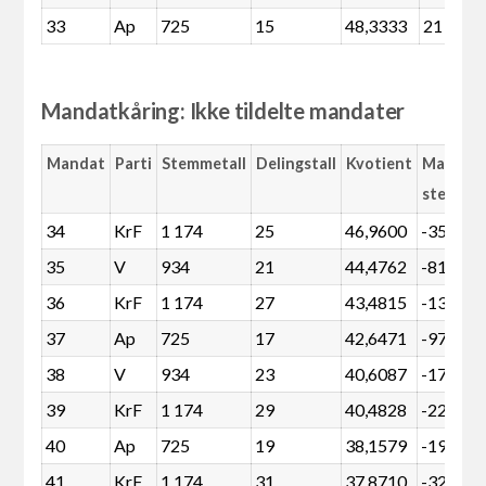
33
Ap
725
15
48,3333
21
Mandatkåring: Ikke tildelte mandater
Mandat
Parti
Stemmetall
Delingstall
Kvotient
Margin
stemme
34
KrF
1 174
25
46,9600
-35
35
V
934
21
44,4762
-81
36
KrF
1 174
27
43,4815
-131
37
Ap
725
17
42,6471
-97
38
V
934
23
40,6087
-178
39
KrF
1 174
29
40,4828
-228
40
Ap
725
19
38,1579
-194
41
KrF
1 174
31
37,8710
-325