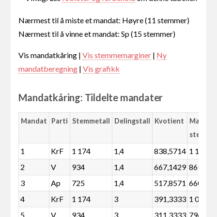
Nærmest til å miste et mandat: Høyre (11 stemmer)
Nærmest til å vinne et mandat: Sp (15 stemmer)
Vis mandatkåring |
Vis stemmemarginer
|
Ny
mandatberegning
|
Vis grafikk
Mandatkåring: Tildelte mandater
Mandat
Parti
Stemmetall
Delingstall
Kvotient
Margin
stemme
1
KrF
1 174
1,4
838,5714
1 109
2
V
934
1,4
667,1429
869
3
Ap
725
1,4
517,8571
660
4
KrF
1 174
3
391,3333
1 034
5
V
934
3
311,3333
794