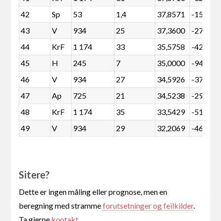
42
Sp
53
1,4
37,8571
-15
43
V
934
25
37,3600
-275
44
KrF
1 174
33
35,5758
-421
45
H
245
7
35,0000
-94
46
V
934
27
34,5926
-371
47
Ap
725
21
34,5238
-290
48
KrF
1 174
35
33,5429
-518
49
V
934
29
32,2069
-468
Sitere?
Dette er ingen måling eller prognose, men en
beregning med stramme
forutsetninger og feilkilder
.
Ta gjerne
kontakt
.