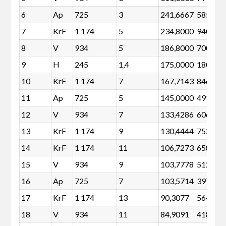
6
Ap
725
3
241,6667
585
7
KrF
1 174
5
234,8000
940
8
V
934
5
186,8000
700
9
H
245
1,4
175,0000
180
10
KrF
1 174
7
167,7143
846
11
Ap
725
5
145,0000
491
12
V
934
7
133,4286
606
13
KrF
1 174
9
130,4444
752
14
KrF
1 174
11
106,7273
658
15
V
934
9
103,7778
512
16
Ap
725
7
103,5714
397
17
KrF
1 174
13
90,3077
564
18
V
934
11
84,9091
418