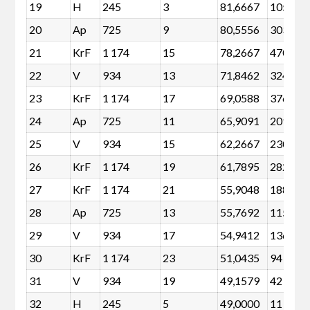
19
H
245
3
81,6667
105
20
Ap
725
9
80,5556
303
21
KrF
1 174
15
78,2667
470
22
V
934
13
71,8462
324
23
KrF
1 174
17
69,0588
376
24
Ap
725
11
65,9091
209
25
V
934
15
62,2667
230
26
KrF
1 174
19
61,7895
282
27
KrF
1 174
21
55,9048
188
28
Ap
725
13
55,7692
115
29
V
934
17
54,9412
136
30
KrF
1 174
23
51,0435
94
31
V
934
19
49,1579
42
32
H
245
5
49,0000
11