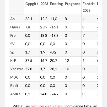
Oppgitt
2023
Endring
Prognose
Fordelt
Endri
2023
23,1
12,2
11,0
8
4
4
Ap
7,8
23,9
-16,1
3
8
-5
Høyre
0,0
18,8
-18,8
0
7
-7
Frp
0,0
0,0
0,0
0
0
0
SV
1,7
1,9
-0,2
0
0
0
Sp
37,5
16,7
20,7
12
6
6
KrF
29,8
1,7
28,1
10
0
10
Venstre
0,0
0,0
0,0
0
0
0
MDG
0,0
0,0
0,0
0
0
0
Rødt
0,1
24,8
-24,7
0
8
-8
Andre
Viktig: Les
fotnoter og forbehold
om denne tabellen