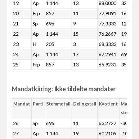
19
Ap
1 144
13
88,0000
322
20
Frp
857
11
77,9091
161
21
Sp
696
9
77,3333
127
22
Ap
1 144
15
76,2667
195
23
H
205
3
68,3333
16
24
Ap
1 144
17
67,2941
69
25
Frp
857
13
65,9231
35
Mandatkåring: Ikke tildelte mandater
Mandat
Parti
Stemmetall
Delingstall
Kvotient
Margin
stemme
26
Sp
696
11
63,2727
-30
27
Ap
1 144
19
60,2105
-109