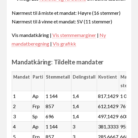
Nærmest til å miste et mandat: Høyre (16 stemmer)
Nærmest til å vinne et mandat: SV (11 stemmer)
Vis mandatkåring |
Vis stemmemarginer
|
Ny
mandatberegning
|
Vis grafikk
Mandatkåring: Tildelte mandater
Mandat
Parti
Stemmetall
Delingstall
Kvotient
Margin
stemme
1
Ap
1 144
1,4
817,1429
1 056
2
Frp
857
1,4
612,1429
769
3
Sp
696
1,4
497,1429
608
4
Ap
1 144
3
381,3333
955
5
Frp
857
3
285,6667
668