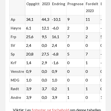
Oppgitt
2023
Endring
Prognose
Fordelt
Endri
2023
34,1
44,3
-10,1
9
11
-2
Ap
6,1
12,1
-6,0
2
3
-1
Høyre
25,6
9,5
16,1
7
2
5
Frp
2,4
0,0
2,4
0
0
0
SV
20,8
27,5
-6,8
5
7
-2
Sp
1,4
2,9
-1,6
0
1
-1
KrF
0,9
0,0
0,9
0
0
0
Venstre
1,0
0,0
1,0
0
0
0
MDG
3,9
3,7
0,2
1
1
0
Rødt
3,9
0,0
3,9
1
0
1
Andre
Viktig: Les
fotnoter og forbehold
om denne tabellen