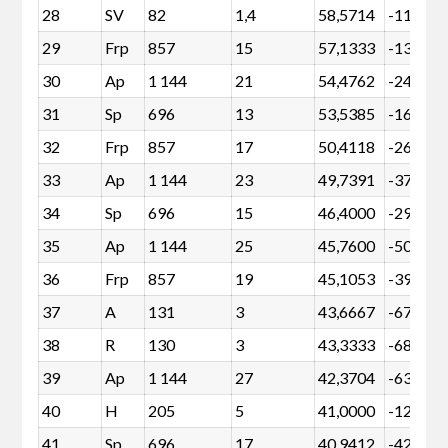
28
SV
82
1,4
58,5714
-11
29
Frp
857
15
57,1333
-132
30
Ap
1 144
21
54,4762
-241
31
Sp
696
13
53,5385
-161
32
Frp
857
17
50,4118
-264
33
Ap
1 144
23
49,7391
-373
34
Sp
696
15
46,4000
-293
35
Ap
1 144
25
45,7600
-505
36
Frp
857
19
45,1053
-396
37
A
131
3
43,6667
-67
38
R
130
3
43,3333
-68
39
Ap
1 144
27
42,3704
-636
40
H
205
5
41,0000
-125
41
Sp
696
17
40,9412
-425