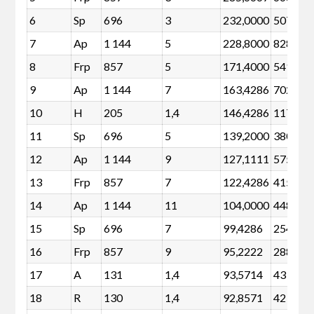
6
Sp
696
3
232,0000
507
7
Ap
1 144
5
228,8000
828
8
Frp
857
5
171,4000
541
9
Ap
1 144
7
163,4286
702
10
H
205
1,4
146,4286
117
11
Sp
696
5
139,2000
380
12
Ap
1 144
9
127,1111
575
13
Frp
857
7
122,4286
415
14
Ap
1 144
11
104,0000
448
15
Sp
696
7
99,4286
254
16
Frp
857
9
95,2222
288
17
A
131
1,4
93,5714
43
18
R
130
1,4
92,8571
42