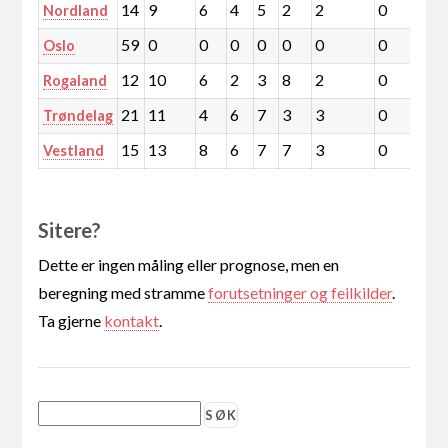
14
9
6
4
5
2
2
0
1
Nordland
59
0
0
0
0
0
0
0
0
Oslo
12
10
6
2
3
8
2
0
1
Rogaland
21
11
4
6
7
3
3
0
1
Trøndelag
15
13
8
6
7
7
3
0
1
Vestland
Sitere?
Dette er ingen måling eller prognose, men en
beregning med stramme
forutsetninger og feilkilder
.
Ta gjerne
kontakt
.