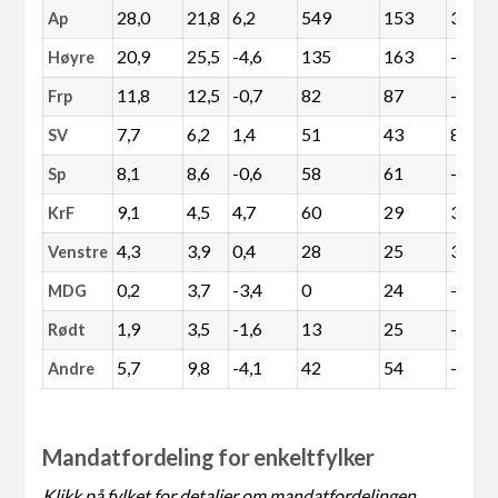
28,0
21,8
6,2
549
153
396
Ap
20,9
25,5
-4,6
135
163
-28
Høyre
11,8
12,5
-0,7
82
87
-5
Frp
7,7
6,2
1,4
51
43
8
SV
8,1
8,6
-0,6
58
61
-3
Sp
9,1
4,5
4,7
60
29
31
KrF
4,3
3,9
0,4
28
25
3
Venstre
0,2
3,7
-3,4
0
24
-24
MDG
1,9
3,5
-1,6
13
25
-12
Rødt
5,7
9,8
-4,1
42
54
-12
Andre
Mandatfordeling for enkeltfylker
Klikk på fylket for detaljer om mandatfordelingen.