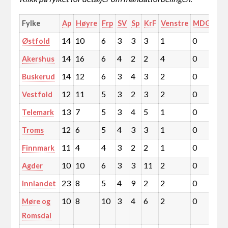
Fylke
Ap
Høyre
Frp
SV
Sp
KrF
Venstre
MDG
Rø
14
10
6
3
3
3
1
0
1
Østfold
14
16
6
4
2
2
4
0
1
Akershus
14
12
6
3
4
3
2
0
1
Buskerud
12
11
5
3
2
3
2
0
1
Vestfold
13
7
5
3
4
5
1
0
1
Telemark
12
6
5
4
3
3
1
0
1
Troms
11
4
4
3
2
2
1
0
1
Finnmark
10
10
6
3
3
11
2
0
1
Agder
23
8
5
4
9
2
2
0
1
Innlandet
10
8
10
3
4
6
2
0
0
Møre og
Romsdal