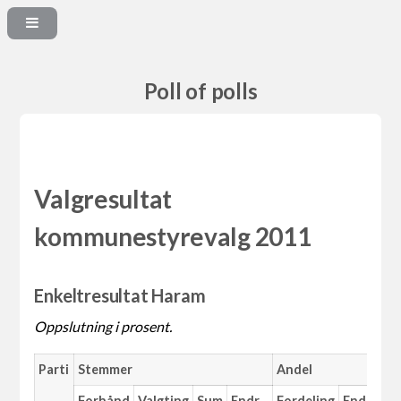
Poll of polls
Valgresultat
kommunestyrevalg 2011
Enkeltresultat Haram
Oppslutning i prosent.
Parti
Stemmer
Andel
M
Forhånd
Valgting
Sum
Endr.
Fordeling
Endr.
An