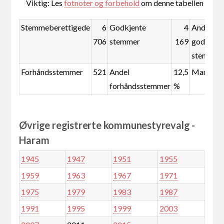
Viktig: Les
fotnoter og forbehold
om denne tabellen
Stemmeberettigede
6
Godkjente
4
Andel
706
stemmer
169
godkjent
stemmer
Forhåndsstemmer
521
Andel
12,5
Mandate
forhåndsstemmer
%
Øvrige registrerte kommunestyrevalg -
Haram
1945
1947
1951
1955
1959
1963
1967
1971
1975
1979
1983
1987
1991
1995
1999
2003