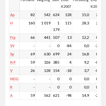
K2007
K2007
82
542
624
128
15,0
2,8
Ap
160
1 019
1
115
28,3
2,2
H
179
66
441
507
13
12,2
0,1
Frp
-
-
0
-84
0,0
-2,1
SV
69
630
699
24
16,8
0,2
Sp
59
326
385
4
9,2
-0,1
KrF
26
128
154
-18
3,7
-0,5
V
-
-
0
0
0,0
0,0
MDG
-
-
0
0
0,0
0,0
R
59
562
621
-98
14,9
-2,7
A