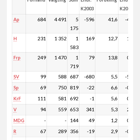
K2003
K2003
684
4 491
5
-596
41,6
-4,5
Ap
175
231
1 352
1
169
12,7
1,4
H
583
249
1 470
1
79
13,8
0,7
Frp
719
99
588
687
-680
5,5
-5,4
SV
69
750
819
-22
6,6
-0,1
Sp
111
581
692
-1
5,6
0,0
KrF
94
559
653
341
5,3
2,8
V
-
-
144
49
1,2
0,4
MDG
67
289
356
-19
2,9
-0,1
R