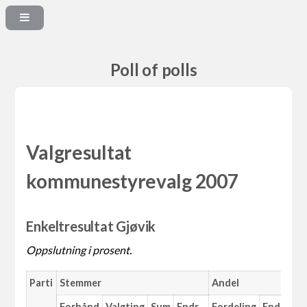
Poll of polls
Valgresultat
kommunestyrevalg 2007
Enkeltresultat Gjøvik
Oppslutning i prosent.
Parti
Stemmer
Andel
M
Forhånd
Valgting
Sum
Endr.
Fordeling
Endr.
An