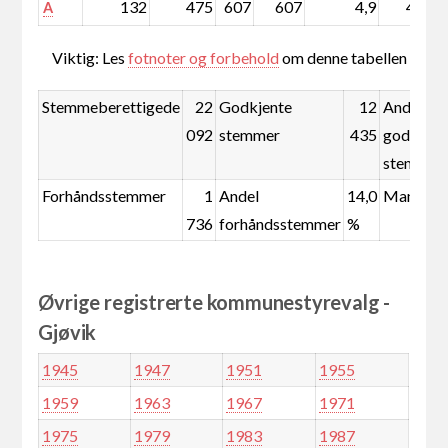
132
475
607
607
4,9
4,9
A
Viktig: Les
fotnoter og forbehold
om denne tabellen
Stemmeberettigede
22
Godkjente
12
Andel
092
stemmer
435
godkjent
stemmer
Forhåndsstemmer
1
Andel
14,0
Mandate
736
forhåndsstemmer
%
Øvrige registrerte kommunestyrevalg -
Gjøvik
1945
1947
1951
1955
1959
1963
1967
1971
1975
1979
1983
1987