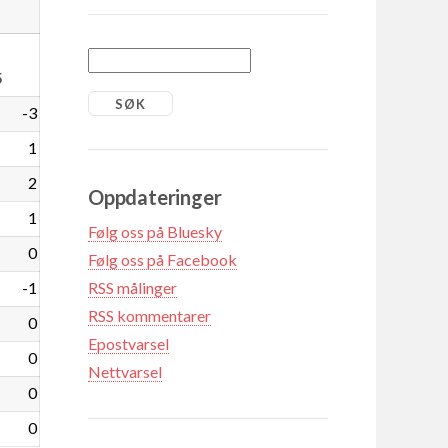
5
-3
1
2
Oppdateringer
1
Følg oss på Bluesky
0
Følg oss på Facebook
-1
RSS målinger
RSS kommentarer
0
Epostvarsel
0
Nettvarsel
0
0