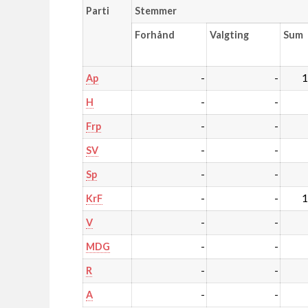
Parti
Stemmer
Forhånd
Valgting
Sum
-
-
1
Ap
-
-
H
-
-
Frp
-
-
SV
-
-
Sp
-
-
1
KrF
-
-
V
-
-
MDG
-
-
R
-
-
A