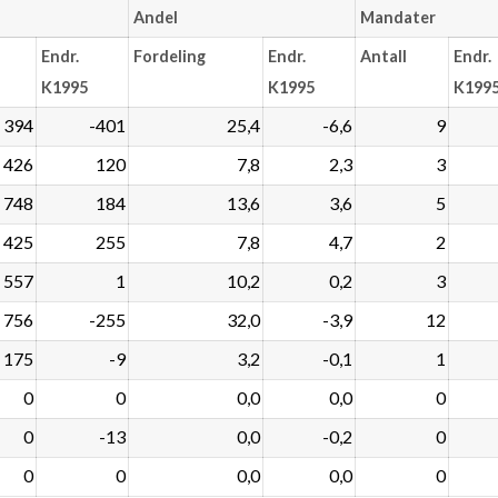
Andel
Mandater
Endr.
Fordeling
Endr.
Antall
Endr.
K1995
K1995
K199
 394
-401
25,4
-6,6
9
426
120
7,8
2,3
3
748
184
13,6
3,6
5
425
255
7,8
4,7
2
557
1
10,2
0,2
3
 756
-255
32,0
-3,9
12
175
-9
3,2
-0,1
1
0
0
0,0
0,0
0
0
-13
0,0
-0,2
0
0
0
0,0
0,0
0